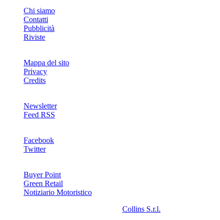
INFO
Chi siamo
Contatti
Pubblicità
Riviste
Mappa del sito
Privacy
Credits
Newsletter
Feed RSS
SOCIAL
Facebook
Twitter
NETWORKS
Buyer Point
Green Retail
Notiziario Motoristico
2008-2026© Riproduzione riservata -
Collins S.r.l.
- P.Iva
13142370157