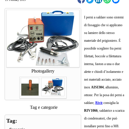
I perni a saldare sono sistemi
di fissaggio che si applicano
su lamiere dello stesso
materiale del prigioniero. È
possibile scegliere fra perni
filettati, boccole a filettatura
interna, faston a una o due
Photogallery
alette e chiodi d’isolamento e
nei materiali acciaio, acciaio
inox
AISI304
, alluminio,
ottone.
Per la posa dei perni a
saldare,
Rivit
consiglia la
Tag e categorie
RIV1066
, saldatrice a scarica
di condensatori, che può
Tag:
installare perni fino a M8.