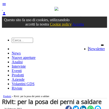
menu
person
Accedi
oppure registrati
Questo sito fa uso di cookies, utilizzandolo
accetti la nostra
Cookie policy
Accetta
Newsletter
News
Nuove aperture
Analisi
Interviste
Eventi
Prodotti
Aziende
Volantini GDS
Riviste
Prodotti
» Rivit: per la posa dei perni a saldare
Rivit: per la posa dei perni a saldare
21 February 2013