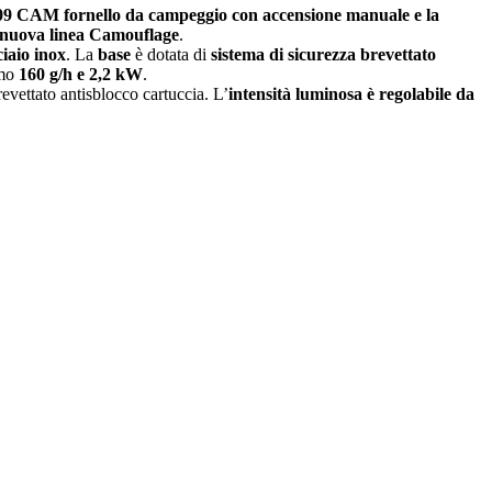
09 CAM fornello da campeggio con accensione manuale e la
nuova linea Camouflage
.
ciaio inox
. La
base
è dotata di
sistema di sicurezza brevettato
umo
160 g/h e 2,2 kW
.
evettato antisblocco cartuccia. L’
intensità luminosa è regolabile da