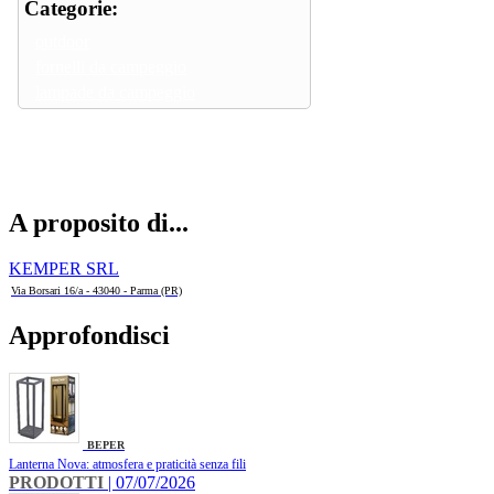
Categorie:
outdoor
fornelli da campeggio
lampade da campeggio
A proposito di...
KEMPER SRL
Via Borsari 16/a - 43040 - Parma (PR)
Approfondisci
BEPER
Lanterna Nova: atmosfera e praticità senza fili
PRODOTTI
| 07/07/2026