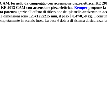
CAM, fornello da campeggio con accensione piezoelettrica, KE 20
o KE 2013 CAM
con accensione piezoelettrica,
Kemper
propone la 
ata potenza
grazie all’effetto di riflessione del
piattello antivento in ac
Le dimensioni sono
125x125x215 mm,
il peso è
0,47/0,50 kg
, il cons
mpletamente in acciaio inox. La base è dotata di sistema di sicurezza br