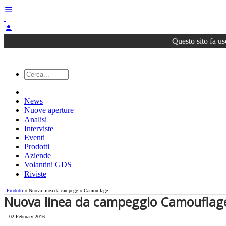
menu
person
Questo sito fa us
News
Nuove aperture
Analisi
Interviste
Eventi
Prodotti
Aziende
Volantini GDS
Riviste
Prodotti
» Nuova linea da campeggio Camouflage
Nuova linea da campeggio Camouflag
02 February 2016