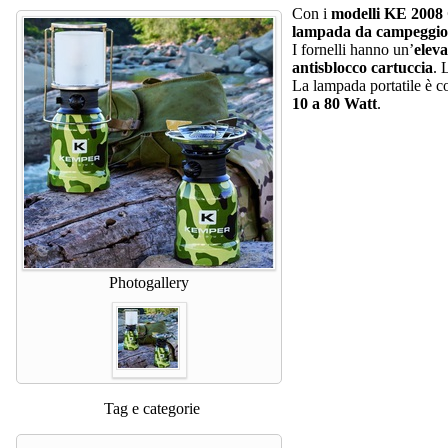
Con i
modelli KE 2008 
lampada da campeggi
I fornelli hanno un’
elev
antisblocco cartuccia
. 
La lampada portatile è co
10 a 80 Watt
.
Photogallery
Tag e categorie