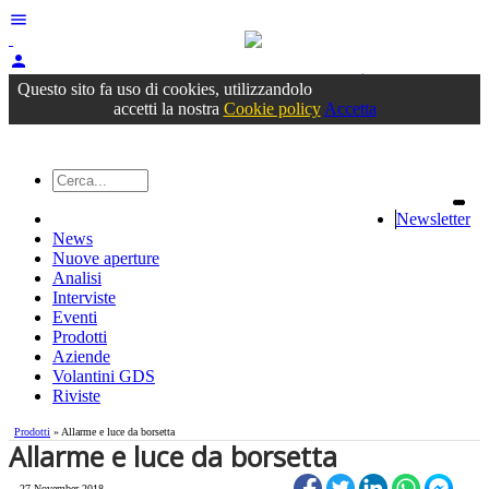
menu
person
Accedi
oppure registrati
Questo sito fa uso di cookies, utilizzandolo
accetti la nostra
Cookie policy
Accetta
Newsletter
News
Nuove aperture
Analisi
Interviste
Eventi
Prodotti
Aziende
Volantini GDS
Riviste
Prodotti
» Allarme e luce da borsetta
Allarme e luce da borsetta
27 November 2018