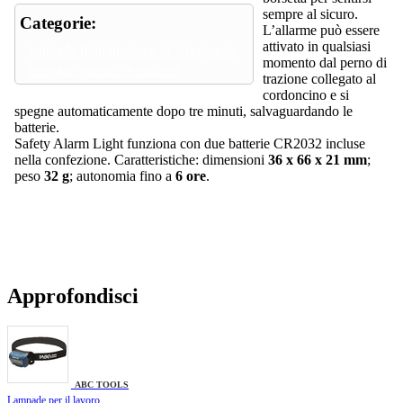
sempre al sicuro.
Categorie:
L’allarme può essere
attivato in qualsiasi
lampade illuminazione di emergenza
momento dal perno di
lampade portatili e tascabili
trazione collegato al
cordoncino e si
spegne automaticamente dopo tre minuti, salvaguardando le
batterie.
Safety Alarm Light funziona con due batterie CR2032 incluse
nella confezione. Caratteristiche: dimensioni
36 x 66 x 21 mm
;
peso
32 g
; autonomia fino a
6 ore
.
Approfondisci
ABC TOOLS
Lampade per il lavoro