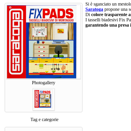
Si è sganciato un mestol
Saratoga
propone una so
Di
colore trasparente 
I tasselli biadesivi Fix P
garantendo una presa
Photogallery
Tag e categorie