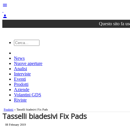
menu
person
Questo sito fa us
News
Nuove aperture
Analisi
Interviste
Eventi
Prodotti
Aziende
Volantini GDS
Riviste
Prodotti
» Tasselli biadesivi Fix Pads
Tasselli biadesivi Fix Pads
08 February 2019