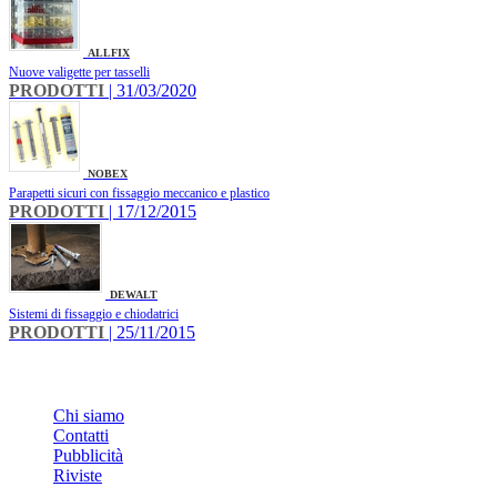
ALLFIX
Nuove valigette per tasselli
PRODOTTI
| 31/03/2020
NOBEX
Parapetti sicuri con fissaggio meccanico e plastico
PRODOTTI
| 17/12/2015
DEWALT
Sistemi di fissaggio e chiodatrici
PRODOTTI
| 25/11/2015
INFO
Chi siamo
Contatti
Pubblicità
Riviste