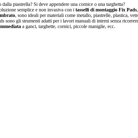
o dalla piastrella? Si deve appendere una cornice o una targhetta?
luzione semplice e non invasiva con i
tasselli di montaggio Fix Pads
ambrato
, sono ideali per materiali come metallo, piastrelle, plastica, vetro,
ads sono gli strumenti adatti per i lavori manuali di interni senza ricorre
 immediata
a ganci, targhette, cornici, piccole maniglie, ecc.