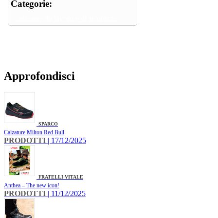
Categorie:
calzature da lavoro e di sicurezza
Approfondisci
SPARCO
Calzature Milton Red Bull
PRODOTTI
| 17/12/2025
FRATELLI VITALE
Anthea – The new icon!
PRODOTTI
| 11/12/2025