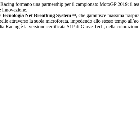
 Racing formano una partnership per il campionato MotoGP 2019: il team
 e innovazione.
la
tecnologia Net Breathing System™
, che garantisce massima traspir
elle attraverso la suola microforata, impedendo allo stesso tempo all’ac
lia Racing è la versione certificata S1P di Glove Tech, nella colorazione 