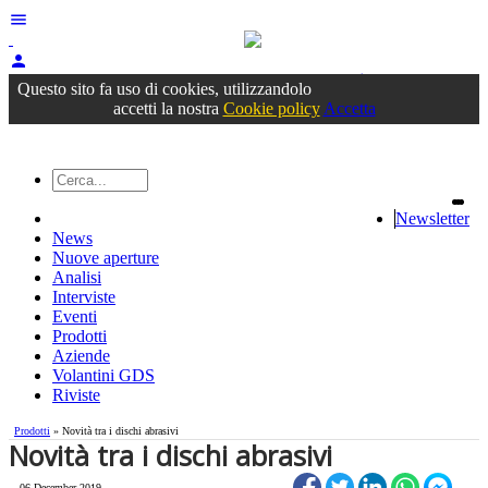
menu
person
Accedi
oppure registrati
Questo sito fa uso di cookies, utilizzandolo
accetti la nostra
Cookie policy
Accetta
Newsletter
News
Nuove aperture
Analisi
Interviste
Eventi
Prodotti
Aziende
Volantini GDS
Riviste
Prodotti
» Novità tra i dischi abrasivi
Novità tra i dischi abrasivi
06 December 2019