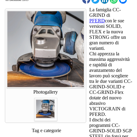
La famiglia CC‐
GRIND di
PFERD
con le sue
versioni SOLID,
FLEX e la nuova
STRONG offre un
gran numero di
varianti.
Chi apprezza la
massima aggressività
e rapidità di
avanzamento del
lavoro può scegliere
tra le due varianti CC-
GRIND-SOLID e
Photogallery
CC-GRIND-Flex
dotate del nuovo
abrasivo
VICTOGRAIN di
PFERD.
I dischi dei
programmi CC-
Tag e categorie
GRIND-SOLID SGP
STEEL (in foto) per