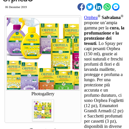
06 December 2019
®
®
Orphea
Salvalana
propone un’ampia
gamma per la
cura, la
profumazione e la
protezione dei
tessuti
. Lo Spray per
capi pesanti Orphea
(150 ml), grazie ai
suoi naturali e freschi
profumi di fiori e di
lavanda maillette,
protegge e profuma a
lungo. Per una
protezione più
accurata e un
Photogallery
profumo duraturo, ci
sono Orphea Foglietti
(12 pz), Emanatori
Grandi Armadi (2 pz)
e Sacchetti profumati
per cassetti (3 pz),
disponibili in diverse