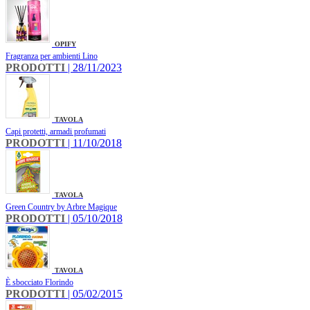
OPIFY
Fragranza per ambienti Lino
PRODOTTI
| 28/11/2023
TAVOLA
Capi protetti, armadi profumati
PRODOTTI
| 11/10/2018
TAVOLA
Green Country by Arbre Magique
PRODOTTI
| 05/10/2018
TAVOLA
È sbocciato Florindo
PRODOTTI
| 05/02/2015