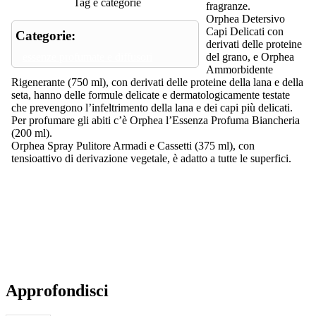
Tag e categorie
fragranze.
Orphea Detersivo
Capi Delicati con
Categorie:
derivati delle proteine
essenze profumate e diffusori
del grano, e Orphea
Ammorbidente
Rigenerante (750 ml), con derivati delle proteine della lana e della
seta, hanno delle formule delicate e dermatologicamente testate
che prevengono l’infeltrimento della lana e dei capi più delicati.
Per profumare gli abiti c’è Orphea l’Essenza Profuma Biancheria
(200 ml).
Orphea Spray Pulitore Armadi e Cassetti (375 ml), con
tensioattivo di derivazione vegetale, è adatto a tutte le superfici.
Approfondisci