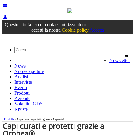
menu
person
Accedi
oppure registrati
Questo sito fa uso di cookies, utilizzandolo
accetti la nostra
Cookie policy
Accetta
Newsletter
News
Nuove aperture
Analisi
Interviste
Eventi
Prodotti
Aziende
Volantini GDS
Riviste
Prodotti
» Capi curati e protetti grazie a Orphea®
Capi curati e protetti grazie a
Orphea®