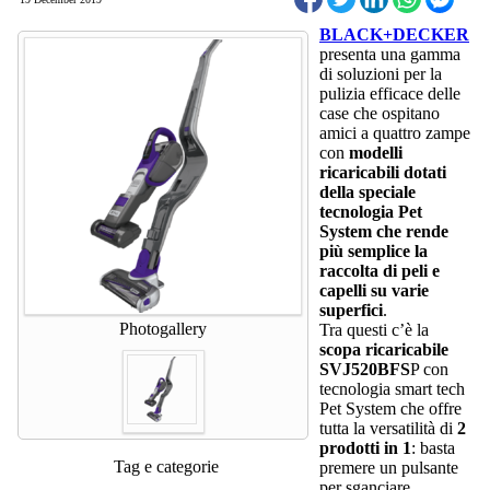
BLACK+DECKER
presenta una gamma
di soluzioni per la
pulizia efficace delle
case che ospitano
amici a quattro zampe
con
modelli
ricaricabili dotati
della speciale
tecnologia Pet
System che rende
più semplice la
raccolta di peli e
capelli su varie
superfici
.
Photogallery
Tra questi c’è la
scopa ricaricabile
SVJ520BFS
P con
tecnologia smart tech
Pet System che offre
tutta la versatilità di
2
prodotti in 1
: basta
Tag e categorie
premere un pulsante
per sganciare