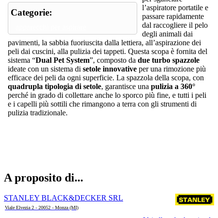
l’aspiratore portatile e
Categorie:
passare rapidamente
dal raccogliere il pelo
apparecchi per aspirare
degli animali dai
pavimenti, la sabbia fuoriuscita dalla lettiera, all’aspirazione dei
peli dai cuscini, alla pulizia dei tappeti. Questa scopa è fornita del
sistema “
Dual Pet System
”, composto da
due turbo spazzole
ideate con un sistema di
setole innovative
per una rimozione più
efficace dei peli da ogni superficie. La spazzola della scopa, con
quadrupla tipologia di setole
, garantisce una
pulizia a 360°
perché in grado di collettare anche lo sporco più fine, e tutti i peli
e i capelli più sottili che rimangono a terra con gli strumenti di
pulizia tradizionale.
A proposito di...
STANLEY BLACK&DECKER SRL
Viale Elvezia 2 - 20052 - Monza (MI)