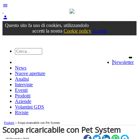
menu
person
Accedi
oppure registrati
Questo sito fa uso di cookies, utilizzandolo
accetti la nostra
Cookie policy
Accetta
Newsletter
News
Nuove aperture
Analisi
Interviste
Eventi
Prodotti
Aziende
Volantini GDS
Riviste
Prodotti
» Scopa ricaricabile con Pet System
Scopa ricaricabile con Pet System
19 December 2019