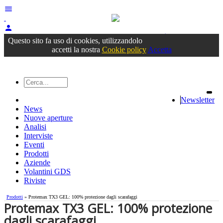
menu
person
Accedi
oppure registrati
Questo sito fa uso di cookies, utilizzandolo
accetti la nostra
Cookie policy
Accetta
Newsletter
News
Nuove aperture
Analisi
Interviste
Eventi
Prodotti
Aziende
Volantini GDS
Riviste
Prodotti
» Protemax TX3 GEL: 100% protezione dagli scarafaggi
Protemax TX3 GEL: 100% protezione
dagli scarafaggi