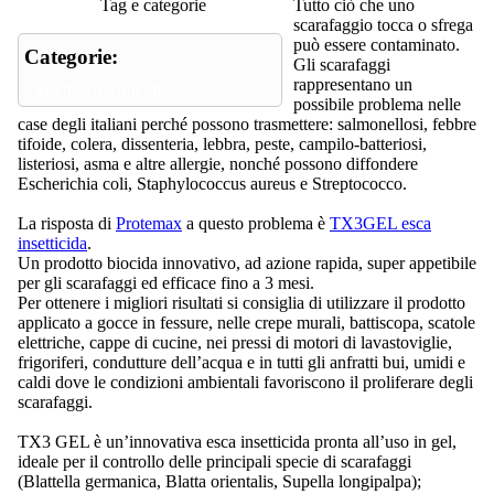
Tag e categorie
Tutto ciò che uno
scarafaggio tocca o sfrega
può essere contaminato.
Categorie:
Gli scarafaggi
rappresentano un
insetticidi e aficidi
possibile problema nelle
case degli italiani perché possono trasmettere: salmonellosi, febbre
tifoide, colera, dissenteria, lebbra, peste, campilo-batteriosi,
listeriosi, asma e altre allergie, nonché possono diffondere
Escherichia coli, Staphylococcus aureus e Streptococco.
La risposta di
Protemax
a questo problema è
TX3GEL esca
insetticida
.
Un prodotto biocida innovativo, ad azione rapida, super appetibile
per gli scarafaggi ed efficace fino a 3 mesi.
Per ottenere i migliori risultati si consiglia di utilizzare il prodotto
applicato a gocce in fessure, nelle crepe murali, battiscopa, scatole
elettriche, cappe di cucine, nei pressi di motori di lavastoviglie,
frigoriferi, condutture dell’acqua e in tutti gli anfratti bui, umidi e
caldi dove le condizioni ambientali favoriscono il proliferare degli
scarafaggi.
TX3 GEL è un’innovativa esca insetticida pronta all’uso in gel,
ideale per il controllo delle principali specie di scarafaggi
(Blattella germanica, Blatta orientalis, Supella longipalpa);