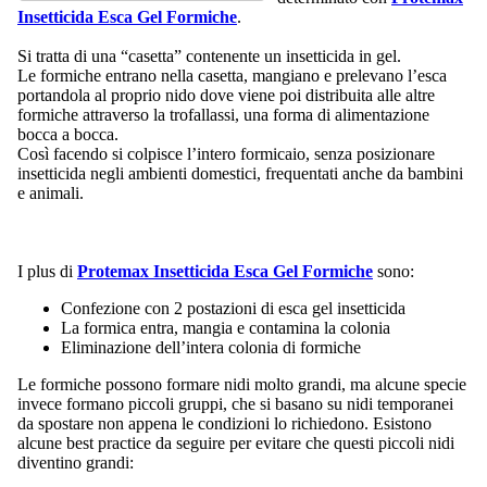
Insetticida Esca Gel Formiche
.
Si tratta di una “casetta” contenente un insetticida in gel.
Le formiche entrano nella casetta, mangiano e prelevano l’esca
portandola al proprio nido dove viene poi distribuita alle altre
formiche attraverso la trofallassi, una forma di alimentazione
bocca a bocca.
Così facendo si colpisce l’intero formicaio, senza posizionare
insetticida negli ambienti domestici, frequentati anche da bambini
e animali.
I plus di
Protemax Insetticida Esca Gel Formiche
sono:
Confezione con 2 postazioni di esca gel insetticida
La formica entra, mangia e contamina la colonia
Eliminazione dell’intera colonia di formiche
Le formiche possono formare nidi molto grandi, ma alcune specie
invece formano piccoli gruppi, che si basano su nidi temporanei
da spostare non appena le condizioni lo richiedono. Esistono
alcune best practice da seguire per evitare che questi piccoli nidi
diventino grandi: