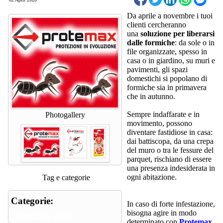
Da aprile a novembre i tuoi
clienti cercheranno
una
soluzione per liberarsi
dalle formiche
: da sole o in
file organizzate, spesso in
casa o in giardino, su muri e
pavimenti, gli spazi
domestichi si popolano di
formiche sia in primavera
che in autunno.
Sempre indaffarate e in
Photogallery
movimento, possono
diventare fastidiose in casa:
dai battiscopa, da una crepa
del muro o tra le fessure del
parquet, rischiano di essere
una presenza indesiderata in
ogni abitazione.
Tag e categorie
Categorie:
In caso di forte infestazione,
bisogna agire in modo
insetticidi e aficidi
determinato con
Protemax