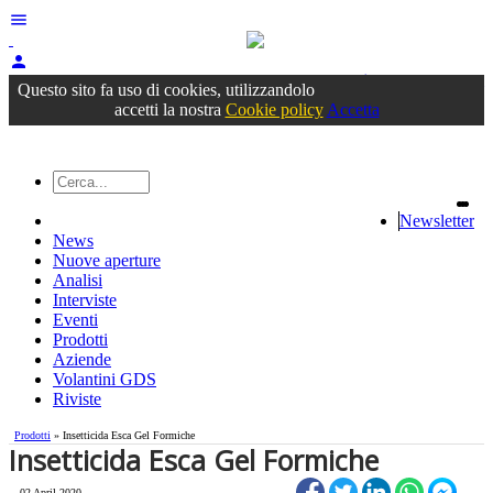
menu
person
Accedi
oppure registrati
Questo sito fa uso di cookies, utilizzandolo
accetti la nostra
Cookie policy
Accetta
Newsletter
News
Nuove aperture
Analisi
Interviste
Eventi
Prodotti
Aziende
Volantini GDS
Riviste
Prodotti
» Insetticida Esca Gel Formiche
Insetticida Esca Gel Formiche
02 April 2020