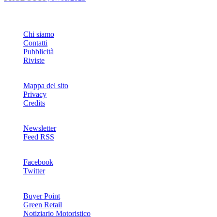
INFO
Chi siamo
Contatti
Pubblicità
Riviste
Mappa del sito
Privacy
Credits
Newsletter
Feed RSS
SOCIAL
Facebook
Twitter
NETWORKS
Buyer Point
Green Retail
Notiziario Motoristico