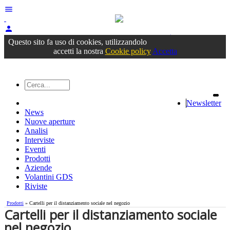
menu
person
Accedi
oppure registrati
Questo sito fa uso di cookies, utilizzandolo
accetti la nostra
Cookie policy
Accetta
Newsletter
News
Nuove aperture
Analisi
Interviste
Eventi
Prodotti
Aziende
Volantini GDS
Riviste
Prodotti
» Cartelli per il distanziamento sociale nel negozio
Cartelli per il distanziamento sociale
nel negozio