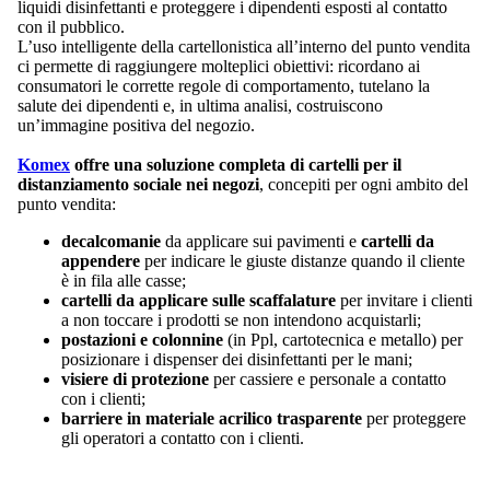
liquidi disinfettanti e proteggere i dipendenti esposti al contatto
con il pubblico.
L’uso intelligente della cartellonistica all’interno del punto vendita
ci permette di raggiungere molteplici obiettivi: ricordano ai
consumatori le corrette regole di comportamento, tutelano la
salute dei dipendenti e, in ultima analisi, costruiscono
un’immagine positiva del negozio.
Komex
offre una soluzione completa di cartelli per il
distanziamento sociale nei negozi
, concepiti per ogni ambito del
punto vendita:
decalcomanie
da applicare sui pavimenti e
cartelli da
appendere
per indicare le giuste distanze quando il cliente
è in fila alle casse;
cartelli da applicare sulle scaffalature
per invitare i clienti
a non toccare i prodotti se non intendono acquistarli;
postazioni e colonnine
(in Ppl, cartotecnica e metallo) per
posizionare i dispenser dei disinfettanti per le mani;
visiere di protezione
per cassiere e personale a contatto
con i clienti;
barriere in materiale acrilico trasparente
per proteggere
gli operatori a contatto con i clienti.