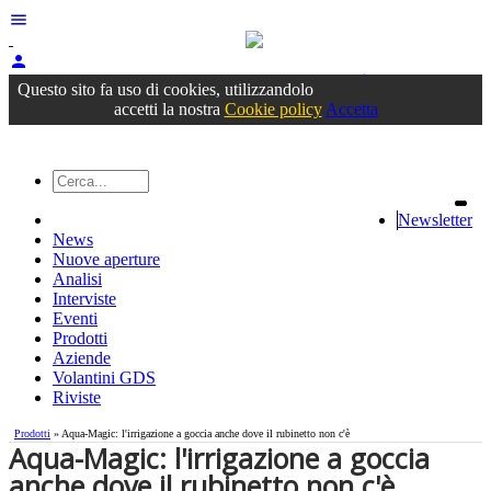
menu
person
Accedi
oppure registrati
Questo sito fa uso di cookies, utilizzandolo
accetti la nostra
Cookie policy
Accetta
Newsletter
News
Nuove aperture
Analisi
Interviste
Eventi
Prodotti
Aziende
Volantini GDS
Riviste
Prodotti
» Aqua-Magic: l'irrigazione a goccia anche dove il rubinetto non c'è
Aqua-Magic: l'irrigazione a goccia
anche dove il rubinetto non c'è