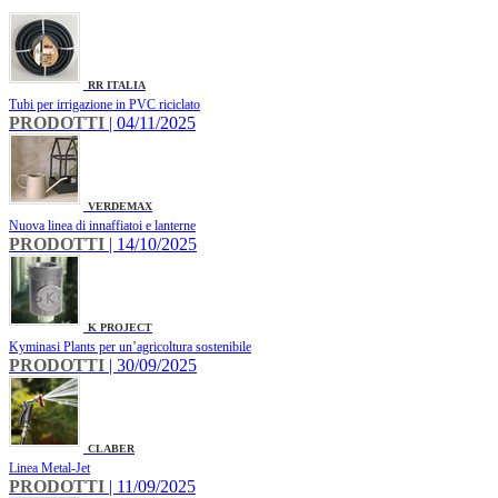
RR ITALIA
Tubi per irrigazione in PVC riciclato
PRODOTTI
| 04/11/2025
VERDEMAX
Nuova linea di innaffiatoi e lanterne
PRODOTTI
| 14/10/2025
K PROJECT
Kyminasi Plants per un’agricoltura sostenibile
PRODOTTI
| 30/09/2025
CLABER
​Linea Metal-Jet
PRODOTTI
| 11/09/2025