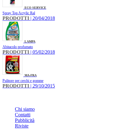
ECO SERVICE
Spray Top Acrylic Ral
PRODOTTI
| 20/04/2018
LAMPA
Abitacolo profumato
PRODOTTI
| 05/02/2018
MA-FRA
Pulitore per cerchi e gomme
PRODOTTI
| 29/10/2015
INFO
Chi siamo
Contatti
Pubblicità
Riviste