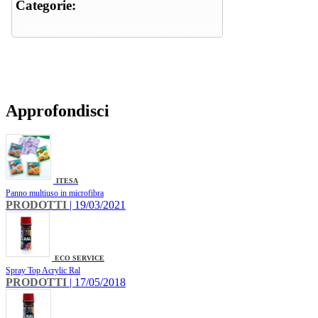
Categorie:
shampoo, cere, spray e articoli per la pulizia
Approfondisci
ITESA
Panno multiuso in microfibra
PRODOTTI
| 19/03/2021
ECO SERVICE
Spray Top Acrylic Ral
PRODOTTI
| 17/05/2018