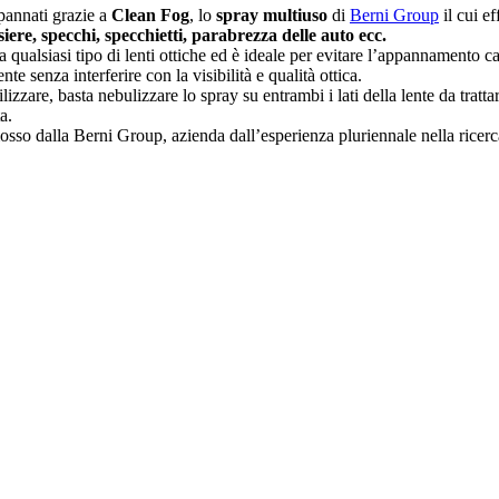
pannati grazie a
Clean Fog
, lo
spray multiuso
di
Berni Group
il cui ef
siere, specchi, specchietti, parabrezza delle auto ecc.
 qualsiasi tipo di lenti ottiche ed è ideale per evitare l’appannamento c
ente senza interferire con la visibilità e qualità ottica.
ilizzare, basta nebulizzare lo spray su entrambi i lati della lente da tratt
a.
so dalla Berni Group, azienda dall’esperienza pluriennale nella ricerca di