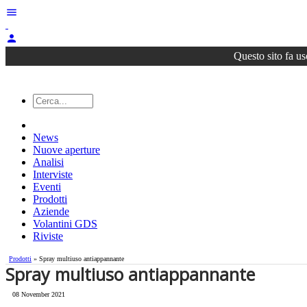
menu
person
Questo sito fa us
News
Nuove aperture
Analisi
Interviste
Eventi
Prodotti
Aziende
Volantini GDS
Riviste
Prodotti
» Spray multiuso antiappannante
Spray multiuso antiappannante
08 November 2021