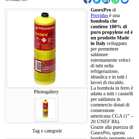
GasexPro
di
Providus
è una
bombola che
contiene 100% di
puro propylene ed è
un prodotto Made
in Italy
sviluppato
per permettere
saldature
estremamente veloci
di tubi nella
refrigerazione,
idraulica e in tutti i
lavori di riscaldo.
La bombola in ferro è
Photogallery
adatta a tutti i cannelli
per saldatura in
commercio dotati di
connessione
americana CGA (1” –
20 UNEF Rh).
Grazie alla purezza di
Tag e categorie
GasexPro, questa
bombola permette una