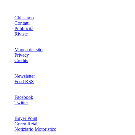
INFO
Chi siamo
Contatti
Pubblicità
Riviste
Mappa del sito
Privacy
Credits
Newsletter
Feed RSS
SOCIAL
Facebook
Twitter
NETWORKS
Buyer Point
Green Retail
Notiziario Motoristico