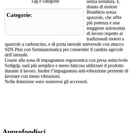
Tag e categorie
senza serratura. È
dotato di motore
Brushless senza
Categorie:
spazzole, che offre
più potenza e una
martelli tassellatori
maggiore autonomia
elettroutensili a batteria
di lavoro rispetto ai
tradizionali motori a
spazzole a carboncino, e di porta utensile universale con attacco
SDS Plus con Semiautomatica per consentire il cambio agevole
dell’utensile.
Grazie alla zona di impugnatura ergonomica con presa antiscivolo
Softgrip, sarà più semplice e meno faticoso utilizzare il prodotto
durante il lavoro. Inoltre l’impugnatura anti-vibrazione permette di
lavorare con meno vibrazioni.
Nella dotazione sono numerosi gli accessori.
Approfondisci