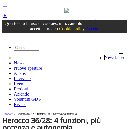
menu
person
Accedi
oppure registrati
Questo sito fa uso di cookies, utilizzandolo
accetti la nostra
Cookie policy
Accetta
Newsletter
News
Nuove aperture
Analisi
Interviste
Eventi
Prodotti
Aziende
Volantini GDS
Riviste
Prodotti
» Herocco 36/28: 4 funzioni, più potenza e autonomia
Herocco 36/28: 4 funzioni, più
potenza e autonomia