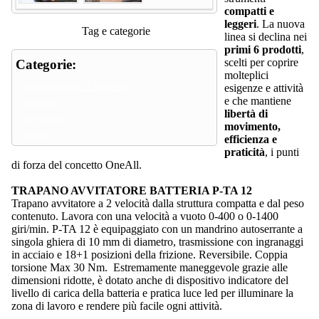
compatti e
leggeri
. La nuova
Tag e categorie
linea si declina nei
primi 6 prodotti
,
scelti per coprire
Categorie:
molteplici
elettroutensili a batteria
esigenze e attività
e che mantiene
trapani
libertà di
avvitatori
movimento,
cutters
efficienza e
praticità
, i punti
di forza del concetto OneAll.
TRAPANO AVVITATORE BATTERIA P-TA 12
Trapano avvitatore a 2 velocità dalla struttura compatta e dal peso
contenuto. Lavora con una velocità a vuoto 0-400 o 0-1400
giri/min. P-TA 12 è equipaggiato con un mandrino autoserrante a
singola ghiera di 10 mm di diametro, trasmissione con ingranaggi
in acciaio e 18+1 posizioni della frizione. Reversibile. Coppia
torsione Max 30 Nm. Estremamente maneggevole grazie alle
dimensioni ridotte, è dotato anche di dispositivo indicatore del
livello di carica della batteria e pratica luce led per illuminare la
zona di lavoro e rendere più facile ogni attività.