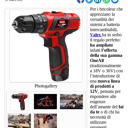
Per i bricoleur che
apprezzano la
versatilità dei
sistemi a batteria
intercambiabili,
Valex
ha in serbo
il regalo perfetto:
ha ampliato
infatti
l’offerta
della sua gamma
OneAll
(tradizionalmente
a 18V o 36V) con
l’introduzione di
una
nuova linea
Photogallery
di prodotti a
12V
, pensata per
rispondere alle
esigenze
dell’amante del
fai
da te
o di chi ha
necessità di
utilizzare
strumenti