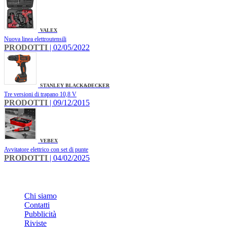
VALEX
Nuova linea elettroutensili
PRODOTTI
| 02/05/2022
STANLEY BLACK&DECKER
Tre versioni di trapano 10,8 V
PRODOTTI
| 09/12/2015
VEBEX
Avvitatore elettrico con set di punte
PRODOTTI
| 04/02/2025
INFO
Chi siamo
Contatti
Pubblicità
Riviste