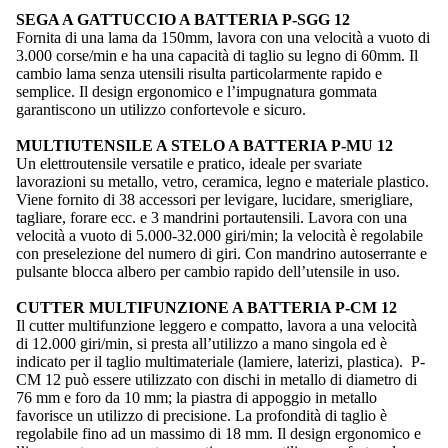
SEGA A GATTUCCIO A BATTERIA P-SGG 12
Fornita di una lama da 150mm, lavora con una velocità a vuoto di
3.000 corse/min e ha una capacità di taglio su legno di 60mm. Il
cambio lama senza utensili risulta particolarmente rapido e
semplice. Il design ergonomico e l’impugnatura gommata
garantiscono un utilizzo confortevole e sicuro.
MULTIUTENSILE A STELO A BATTERIA P-MU 12
Un elettroutensile versatile e pratico, ideale per svariate
lavorazioni su metallo, vetro, ceramica, legno e materiale plastico.
Viene fornito di 38 accessori per levigare, lucidare, smerigliare,
tagliare, forare ecc. e 3 mandrini portautensili. Lavora con una
velocità a vuoto di 5.000-32.000 giri/min; la velocità è regolabile
con preselezione del numero di giri. Con mandrino autoserrante e
pulsante blocca albero per cambio rapido dell’utensile in uso.
CUTTER MULTIFUNZIONE A BATTERIA P-CM 12
Il cutter multifunzione leggero e compatto, lavora a una velocità
di 12.000 giri/min, si presta all’utilizzo a mano singola ed è
indicato per il taglio multimateriale (lamiere, laterizi, plastica). P-
CM 12 può essere utilizzato con dischi in metallo di diametro di
76 mm e foro da 10 mm; la piastra di appoggio in metallo
favorisce un utilizzo di precisione. La profondità di taglio è
regolabile fino ad un massimo di 18 mm. Il design ergonomico e