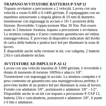
TRAPANO AVVITATORE BATTERIA P-TAP 12
Trapano avvitatore a percussione a 2 velocità. Lavora con una
velocità a vuoto 0-400 o 0-1400 giri/min. È equipaggiato con un
mandrino autoserrante a singola ghiera di 10 mm di diametro,
trasmissione con ingranaggi in acciaio e 18+1 posizioni della
frizione. Reversibile. Coppia torsione Max 30 Nm. Può essere
usato in 3 funzioni: foratura, trapano a percussione e avvitatura.
La struttura compatta e il peso contenuto garantiscono un’ottima
maneggevolezza. È provvisto di dispositivo indicatore del livello
di carica della batteria e pratica luce led per illuminare la zona di
lavoro.
È disponibile anche nella versione in kit, con valigetta, 2 batterie
2Ah e caricabatterie inclusi.
AVVITATORE AD IMPULSI P-AI 12
Lavora con una velocità massima di 3.000 giri/min, è reversibile e
dotato di momento di torsione 100Nm e attacco 3/8".
Trasmissione con ingranaggi in acciaio. La struttura compatta e il
peso contenuto ne garantiscono una maneggevolezza perfetta; è
provvisto inoltre di un pratico led per illuminare la zona di lavoro.
Fornito con adattatore 3/8", portainserti e adattatore 3/8" - 1/2".
Disponibile anche in un kit con trapano a percussione P-TAP 12,
batteria 2Ah e caricabatteria, portainserti e adattatore 3/8", 6 punte
e 6 bits e adattatore.