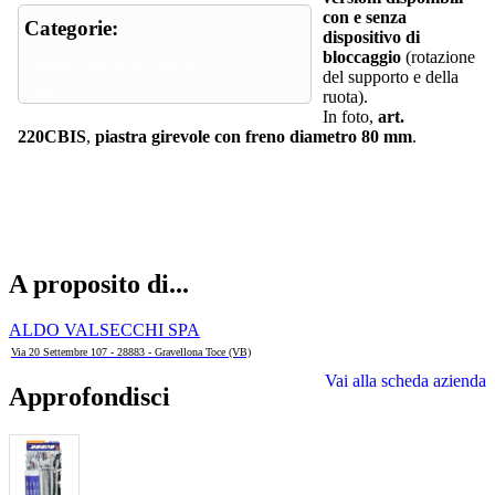
con e senza
Categorie:
dispositivo di
bloccaggio
(rotazione
ruote e piedi per mobili
del supporto e della
ruote
ruota).
In foto,
art.
220CBIS
,
piastra girevole con freno diametro 80 mm
.
A proposito di...
ALDO VALSECCHI SPA
Via 20 Settembre 107 - 28883 - Gravellona Toce (VB)
Vai alla scheda azienda
Approfondisci