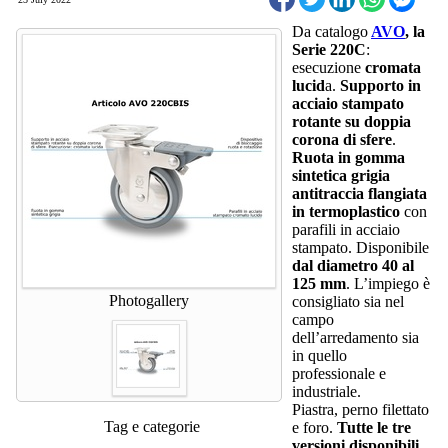
Da catalogo
AVO
, la
Serie 220C
:
esecuzione
cromata
lucid
a.
Supporto
in
acciaio stampato
rotante su doppia
corona di sfere
.
Ruota in gomma
sintetica grigia
antitraccia flangiata
in termoplastico
con
parafili in acciaio
stampato. Disponibile
dal diametro 40 al
125 mm
. L’impiego è
Photogallery
consigliato sia nel
campo
dell’arredamento sia
in quello
professionale e
industriale.
Piastra, perno filettato
Tag e categorie
e foro.
Tutte le tre
versioni disponibili