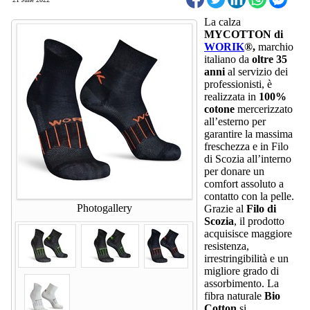
La calza
MYCOTTON di
WORIK
®,
marchio
italiano da
oltre 35
anni
al servizio dei
professionisti, è
realizzata in
100%
cotone
mercerizzato
all’esterno per
garantire la massima
freschezza e in Filo
di Scozia all’interno
per donare un
comfort assoluto a
contatto con la pelle.
Photogallery
Grazie al
Filo di
Scozia
, il prodotto
acquisisce maggiore
resistenza,
irrestringibilità e un
migliore grado di
assorbimento. La
fibra naturale
Bio
Cotton
si