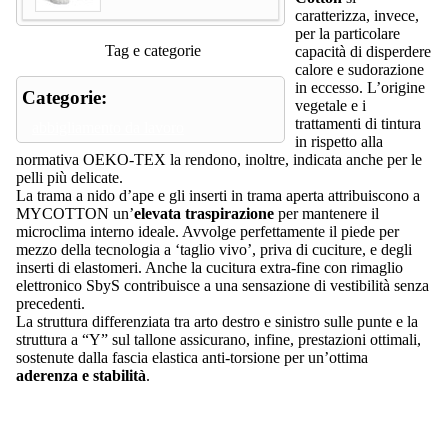
caratterizza, invece,
per la particolare
Tag e categorie
capacità di disperdere
calore e sudorazione
in eccesso. L’origine
Categorie:
vegetale e i
trattamenti di tintura
abbigliamento da lavoro
in rispetto alla
normativa OEKO-TEX la rendono, inoltre, indicata anche per le
pelli più delicate.
La trama a nido d’ape e gli inserti in trama aperta attribuiscono a
MYCOTTON un’
elevata traspirazione
per mantenere il
microclima interno ideale. Avvolge perfettamente il piede per
mezzo della tecnologia a ‘taglio vivo’, priva di cuciture, e degli
inserti di elastomeri. Anche la cucitura extra-fine con rimaglio
elettronico SbyS contribuisce a una sensazione di vestibilità senza
precedenti.
La struttura differenziata tra arto destro e sinistro sulle punte e la
struttura a “Y” sul tallone assicurano, infine, prestazioni ottimali,
sostenute dalla fascia elastica anti-torsione per un’ottima
aderenza e stabilità
.