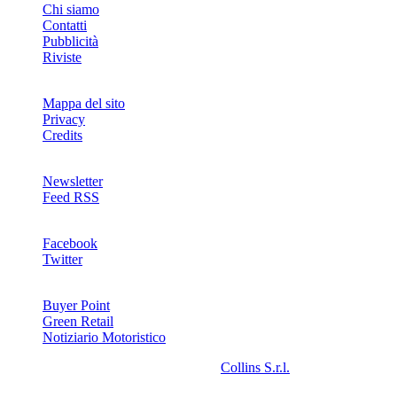
Chi siamo
Contatti
Pubblicità
Riviste
Mappa del sito
Privacy
Credits
Newsletter
Feed RSS
SOCIAL
Facebook
Twitter
NETWORKS
Buyer Point
Green Retail
Notiziario Motoristico
2008-2026© Riproduzione riservata -
Collins S.r.l.
- P.Iva
13142370157