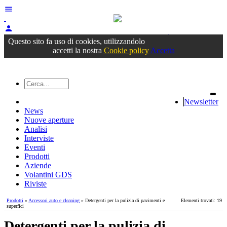
menu
person
Accedi
oppure registrati
Questo sito fa uso di cookies, utilizzandolo
accetti la nostra
Cookie policy
Accetta
Newsletter
News
Nuove aperture
Analisi
Interviste
Eventi
Prodotti
Aziende
Volantini GDS
Riviste
Prodotti
»
Accessori auto e cleaning
» Detergenti per la pulizia di pavimenti e
Elementi trovati: 19
superfici
Detergenti per la pulizia di