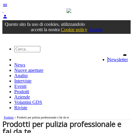
menu
person
Accedi
oppure registrati
Questo sito fa uso di cookies, utilizzandolo
accetti la nostra
Cookie policy
Accetta
Newsletter
News
Nuove aperture
Analisi
Interviste
Eventi
Prodotti
Aziende
Volantini GDS
Riviste
Prodotti
» Prodotti per pulizia professionale e fai da te
Prodotti per pulizia professionale e
fai da te