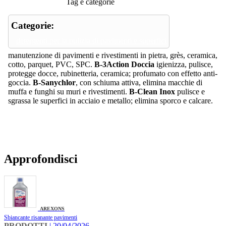
Tag e categorie
Categorie:
detergenti per la pulizia di pavimenti e superfici
manutenzione di pavimenti e rivestimenti in pietra, grès, ceramica,
cotto, parquet, PVC, SPC.
B-3Action Doccia
igienizza, pulisce,
protegge docce, rubinetteria, ceramica; profumato con effetto anti-
goccia.
B-Sanychlor
, con schiuma attiva, elimina macchie di
muffa e funghi su muri e rivestimenti.
B-Clean Inox
pulisce e
sgrassa le superfici in acciaio e metallo; elimina sporco e calcare.
Approfondisci
AREXONS
Sbiancante risanante pavimenti
PRODOTTI
| 20/04/2026