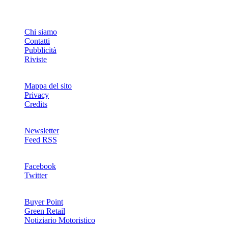
INFO
Chi siamo
Contatti
Pubblicità
Riviste
Mappa del sito
Privacy
Credits
Newsletter
Feed RSS
SOCIAL
Facebook
Twitter
NETWORKS
Buyer Point
Green Retail
Notiziario Motoristico