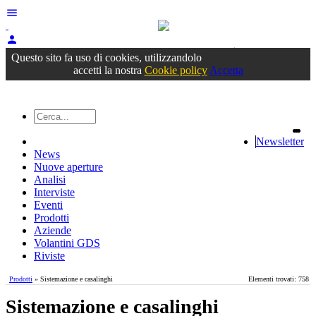
menu
person
Accedi
oppure registrati
Questo sito fa uso di cookies, utilizzandolo
accetti la nostra
Cookie policy
Accetta
Newsletter
News
Nuove aperture
Analisi
Interviste
Eventi
Prodotti
Aziende
Volantini GDS
Riviste
Prodotti
» Sistemazione e casalinghi
Elementi trovati: 758
Sistemazione e casalinghi