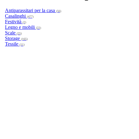
Antiparassitari per la casa
(56)
Casalinghi
(477)
Festività
(2)
Legno e mobili
(22)
Scale
(25)
Storage
(165)
Tessile
(11)