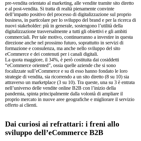
pre-vendita orientato al marketing, alle vendite tramite sito diretto
e al post-vendita. Si tratta di realtà pienamente convinte
dell’impatto positivo del processo di digitalizzazione sul proprio
business, in particolare per lo sviluppo del brand e per la ricerca di
nuovi stakeholder: più in generale, sostengono l’utilità della
digitalizzazione trasversalmente a tutti gli obiettivi e gli ambiti
commerciali. Per tale motivo, continueranno a investire in questa
direzione anche nel prossimo futuro, soprattutto in servizi di
formazione e consulenza, ma anche nello sviluppo del sito
eCommerce e dei contenuti per i canali digitali.
La quota maggiore, il 34%, è però costituita dai cosiddetti
“eCommerce oriented”, ossia quelle aziende che si sono
focalizzate sull’eCommerce e su di esso hanno fondato le loro
strategie di vendita, sia ricorrendo a un sito diretto (8 su 10) sia
attraverso un marketplace (3 su 10). Tra queste, una su 3 è entrata
nell’universo delle vendite online B2B con l’inizio della
pandemia, spinta principalmente dalla volontà di ampliare il
proprio mercato in nuove aree geografiche e migliorare il servizio
offerto ai clienti.
Dai curiosi ai refrattari: i freni allo
sviluppo dell’eCommerce B2B