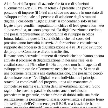
Al di fuori della quota di aziende che fa uso di soluzioni
eCommerce B2B (il 61%, in totale), è presente una piccola
porzione di imprese (il 14%) che si trovano ancora in uno stato di
sviluppo embrionale del percorso di adozione degli strumenti
digitali. I cosiddetti “Light Digital” si concentrano solo su fasi
legate al pre-vendita - soprattutto in chiave di lead generation - e/o
al post-vendita, ma sono propensi alla digitalizzazione e credono
che possa rappresentare un’opportunità di sviluppo in ottica
futura. Infatti, tra questi, 1 su 2 dichiara che nel corso del
prossimo anno investirà in servizi di formazione e consulenza a
supporto del processo di digitalizzazione e 4 su 10 sullo sviluppo
del proprio eCommerce diretto tramite sito.
Rimane considerevole il numero di aziende che non hanno ancora
attivato il processo di digitalizzazione in nessuna fase: esse
costituiscono il 25% e oltre il 40% di queste non ha in agenda di
sviluppare un canale eCommerce neanche in futuro. Si tratta di
una porzione refrattaria alla digitalizzazione, che possiamo perciò
denominare come “No Digital” e che individua tra i principali
ostacoli la complessità del progetto, unita alla mancanza di
competenze interne e all’entità degli investimenti richiesti. Sono
ragioni che trovano parziale riscontro anche nel cluster
precedente: in generale, anche a fronte di dubbi sulla sua facile
realizzazione, la percezione di scarsa convenienza è il primo freno
allo sviluppo dell’eCommerce per il B2B, ma le aziende hanno
segnalato anche difficoltà legate agli aspetti logistici e a timori di