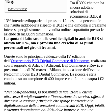
Tag:
Tra il 39% che non ha
ancora adottato
e-commerce
soluzioni di
eCommerce B2B, il
13% intende svilupparle nei prossimi 12 mesi, una percentuale
che risulta raddoppiata rispetto al 2021 e che dimostra il crescente
interesse per gli strumenti di vendita online, soprattutto presso le
aziende di maggiori dimensioni.
La quota di fatturato dalle vendite digitali in ambito B2B si
attesta all’11%, ma è prevista una crescita di 14 punti
percentuali nel giro di tre anni.
Queste sono le principali evidenze della IV edizione
dell’
Osservatorio B2B Digital Commerce di Netcomm
, realizzata
con il supporto di Adacto | Adiacent, Big Commerce e Rewix e
presentata lunedì 20 marzo a Milano, in occasione dell’evento
Netcomm Focus B2B Digital Commerce. La ricerca è stata
condotta su un campione di 400 imprese con fatturato sopra i €2
milioni.
“Nel post-pandemia, la possibilità di fidelizzare il cliente
attraverso il miglioramento e l’innovazione del servizio offerto è
diventata la ragione principale che spinge le aziende alla
digitalizzazione delle transazioni commerciali B2B. Oggi, infatti,
è ritenuta determinante dal 39% delle imprese e, con una