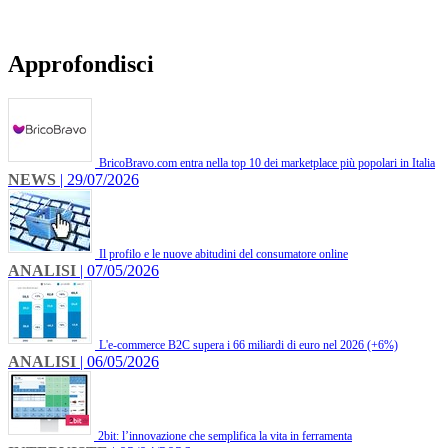
Approfondisci
BricoBravo.com entra nella top 10 dei marketplace più popolari in Italia
NEWS
| 29/07/2026
Il profilo e le nuove abitudini del consumatore online
ANALISI
| 07/05/2026
L'e-commerce B2C supera i 66 miliardi di euro nel 2026 (+6%)
ANALISI
| 06/05/2026
2bit: l’innovazione che semplifica la vita in ferramenta