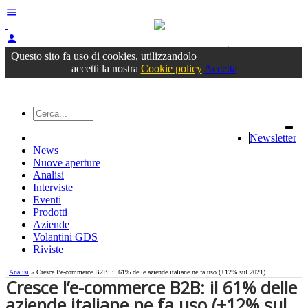
menu
person
Accedi
oppure registrati
Questo sito fa uso di cookies, utilizzandolo
accetti la nostra
Cookie policy
Accetta
Newsletter
News
Nuove aperture
Analisi
Interviste
Eventi
Prodotti
Aziende
Volantini GDS
Riviste
Analisi
» Cresce l’e-commerce B2B: il 61% delle aziende italiane ne fa uso (+12% sul 2021)
Cresce l’e-commerce B2B: il 61% delle
aziende italiane ne fa uso (+12% sul