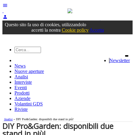
menu
person
Accedi
oppure registrati
Questo sito fa uso di cookies, utilizzandolo
accetti la nostra
Cookie policy
Accetta
Newsletter
News
Nuove aperture
Analisi
Interviste
Eventi
Prodotti
Aziende
Volantini GDS
Riviste
Analisi
» DIY Pro&Garden: disponibili due stand in più!
DIY Pro&Garden: disponibili due
stand in più!