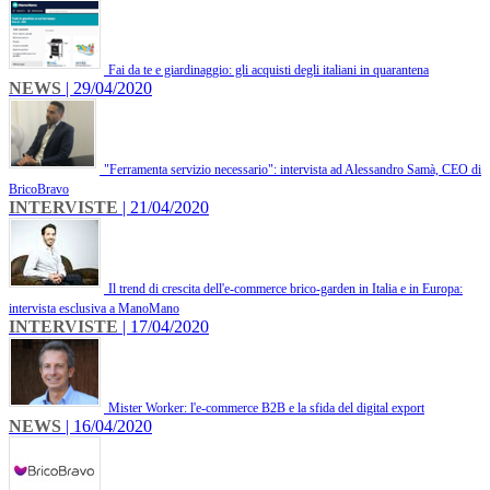
Fai da te e giardinaggio: gli acquisti degli italiani in quarantena
NEWS
| 29/04/2020
"Ferramenta servizio necessario": intervista ad Alessandro Samà, CEO di
BricoBravo
INTERVISTE
| 21/04/2020
Il trend di crescita dell'e-commerce brico-garden in Italia e in Europa:
intervista esclusiva a ManoMano
INTERVISTE
| 17/04/2020
Mister Worker: l'e-commerce B2B e la sfida del digital export
NEWS
| 16/04/2020