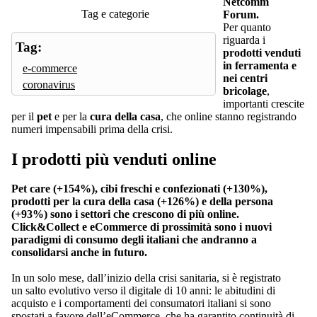
Netcomm
Tag e categorie
Forum.
Per quanto
riguarda i
Tag:
prodotti venduti
in ferramenta e
e-commerce
nei centri
coronavirus
bricolage
,
importanti crescite
per il
pet
e per la
cura della casa
, che online stanno registrando
numeri impensabili prima della crisi.
I prodotti più venduti online
Pet care (+154%), cibi freschi e confezionati (+130%),
prodotti per la cura della casa (+126%) e della persona
(+93%) sono i settori che crescono di più online.
Click&Collect e eCommerce di prossimità sono i nuovi
paradigmi di consumo degli italiani che andranno a
consolidarsi anche in futuro.
In un solo mese, dall’inizio della crisi sanitaria, si è registrato
un salto evolutivo verso il digitale di 10 anni: le abitudini di
acquisto e i comportamenti dei consumatori italiani si sono
spostati a favore dell’eCommerce, che ha garantito continuità di