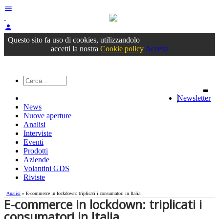
menu
person
Accedi
oppure registrati
Questo sito fa uso di cookies, utilizzandolo
accetti la nostra
Cookie policy
Accetta
Newsletter
News
Nuove aperture
Analisi
Interviste
Eventi
Prodotti
Aziende
Volantini GDS
Riviste
Analisi
» E-commerce in lockdown: triplicati i consumatori in Italia
E-commerce in lockdown: triplicati i
consumatori in Italia