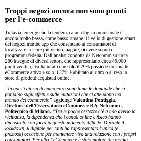
Troppi negozi ancora non sono pronti
per l'e-commerce
Tuttavia, emerge che la tendenza a una logica omnicanale è
ancora molto bassa, come basso rimane il livello di gestione smart
dei negozi tramite app che consentano ai consumatori di
localizzare lo store più vicino, pagare, ricevere sconti e
programmi fedeltà. Dall’analisi condotta da Netcomm su circa
280 insegne di diversi settori, che rappresentano circa 46.000
punti vendita, risulta infatti che solo il 79% possiede un canale
eCommerce attivo e solo il 37% è abilitato al ritiro o al reso in
store di prodotti acquistati online.
“In questi giorni di emergenza sono tante le domande che ci
poniamo sugli effetti e sulle mutazioni che ci attendono nel
mondo del commercio”
aggiunge
Valentina Pontiggia,
Direttore dell’Osservatorio eCommerce B2c Netcomm
-
Politecnico di Milano
.
“Tra le poche certezze c’è a mio avviso la
vicinanza, la dipendenza che i canali online e fisico hanno
dimostrato con forza in questo momento difficile. Durante il
lockdown, il digitale per tanti ha rappresentato l’unica (e
preziosa) occasione per mantenere viva una relazione con i propri
consumatori. Per altri l’eCommerce è stato motore di crescita