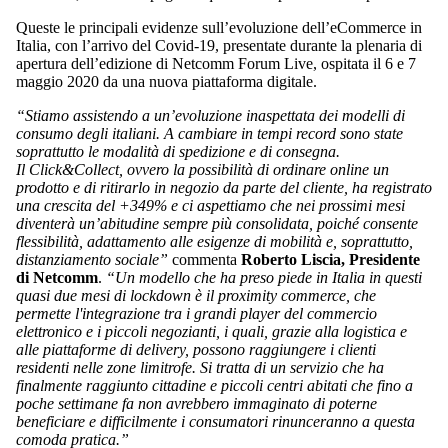
Queste le principali evidenze sull’evoluzione dell’eCommerce in
Italia, con l’arrivo del Covid-19, presentate durante la plenaria di
apertura dell’edizione di Netcomm Forum Live, ospitata il 6 e 7
maggio 2020 da una nuova piattaforma digitale.
“Stiamo assistendo a un’evoluzione inaspettata dei modelli di
consumo degli italiani. A cambiare in tempi record sono state
soprattutto le modalità di spedizione e di consegna.
Il Click&Collect, ovvero la possibilità di ordinare online un
prodotto e di ritirarlo in negozio da parte del cliente, ha registrato
una crescita del +349% e ci aspettiamo che nei prossimi mesi
diventerà un’abitudine sempre più consolidata, poiché consente
flessibilità, adattamento alle esigenze di mobilità e, soprattutto,
distanziamento sociale”
commenta
Roberto Liscia, Presidente
di Netcomm
.
“Un modello che ha preso piede in Italia in questi
quasi due mesi di lockdown è il proximity commerce, che
permette l'integrazione tra i grandi player del commercio
elettronico e i piccoli negozianti, i quali, grazie alla logistica e
alle piattaforme di delivery, possono raggiungere i clienti
residenti nelle zone limitrofe. Si tratta di un servizio che ha
finalmente raggiunto cittadine e piccoli centri abitati che fino a
poche settimane fa non avrebbero immaginato di poterne
beneficiare e difficilmente i consumatori rinunceranno a questa
comoda pratica.”