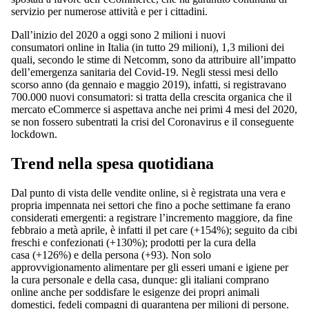
servizio per numerose attività e per i cittadini.
Dall’inizio del 2020 a oggi sono 2 milioni i nuovi
consumatori online in Italia (in tutto 29 milioni), 1,3 milioni dei
quali, secondo le stime di Netcomm, sono da attribuire all’impatto
dell’emergenza sanitaria del Covid-19. Negli stessi mesi dello
scorso anno (da gennaio e maggio 2019), infatti, si registravano
700.000 nuovi consumatori: si tratta della crescita organica che il
mercato eCommerce si aspettava anche nei primi 4 mesi del 2020,
se non fossero subentrati la crisi del Coronavirus e il conseguente
lockdown.
Trend nella spesa quotidiana
Dal punto di vista delle vendite online, si è registrata una vera e
propria impennata nei settori che fino a poche settimane fa erano
considerati emergenti: a registrare l’incremento maggiore, da fine
febbraio a metà aprile, è infatti il pet care (+154%); seguito da cibi
freschi e confezionati (+130%); prodotti per la cura della
casa (+126%) e della persona (+93). Non solo
approvvigionamento alimentare per gli esseri umani e igiene per
la cura personale e della casa, dunque: gli italiani comprano
online anche per soddisfare le esigenze dei propri animali
domestici, fedeli compagni di quarantena per milioni di persone.