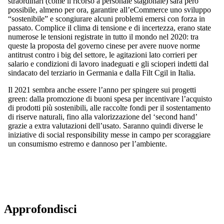
straordinari (come il ricorso a personale stagionale) sarà però
possibile, almeno per ora, garantire all’eCommerce uno sviluppo
“sostenibile” e scongiurare alcuni problemi emersi con forza in
passato. Complice il clima di tensione e di incertezza, erano state
numerose le tensioni registrate in tutto il mondo nel 2020: tra
queste la proposta del governo cinese per avere nuove norme
antitrust contro i big del settore, le agitazioni lato corrieri per
salario e condizioni di lavoro inadeguati e gli scioperi indetti dal
sindacato del terziario in Germania e dalla Filt Cgil in Italia.
Il 2021 sembra anche essere l’anno per spingere sui progetti
green: dalla promozione di buoni spesa per incentivare l’acquisto
di prodotti più sostenibili, alle raccolte fondi per il sostentamento
di riserve naturali, fino alla valorizzazione del ‘second hand’
grazie a extra valutazioni dell’usato. Saranno quindi diverse le
iniziative di social responsibility messe in campo per scoraggiare
un consumismo estremo e dannoso per l’ambiente.
Approfondisci