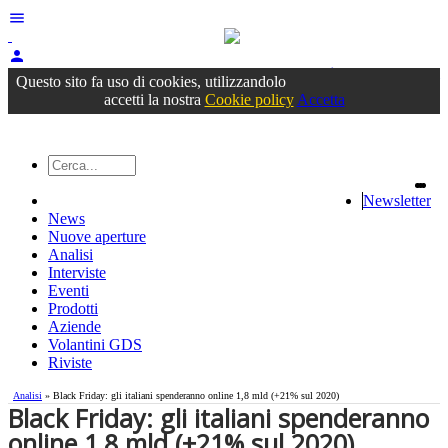
menu
person
Accedi
oppure registrati
Questo sito fa uso di cookies, utilizzandolo
accetti la nostra
Cookie policy
Accetta
Newsletter
News
Nuove aperture
Analisi
Interviste
Eventi
Prodotti
Aziende
Volantini GDS
Riviste
Analisi
» Black Friday: gli italiani spenderanno online 1,8 mld (+21% sul 2020)
Black Friday: gli italiani spenderanno
online 1,8 mld (+21% sul 2020)