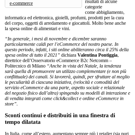
risultati di alcune
e-commerce
categorie
come abbigliamento,
informatica ed elettronica, gioielli, profumi, prodotti per la cura
del corpo, oggetti di arredamento e giocattoli. Molto bene anche
la spesa online di alimentari e vini.
“In generale, i mesi di novembre e dicembre saranno
particolarmente caldi per l’eCommerce del nostro paese. In
questo periodo, infatti, i siti online abiliteranno circa il 25% della
spesa online di tutto il 2021”
dichiara
Valentina Pontiggia
,
direttrice dell’Osservatorio eCommerce B2c Netcomm –
Politecnico di Milano
“Anche in vista del Natale, la tendenza
sarà quella di promuovere un utilizzo complementare (e non più
conflittuale) dei canali. Si lavorerà, quindi, per sfruttare al meglio
le peculiarità di ciascuna iniziativa, (velocità e comodità del
servizio eCommerce da una parte, aspetto sociale e relazionale
del negozio fisico dall’altra) spingendo su modelli di interazione e
di vendita integrati come click&collect e ordine eCommerce in
store”.
Sconti continui e distribuiti in una finestra di
tempo dilatata
In Italia, come all’estero, aumentano sempre più i retailer (sia puri