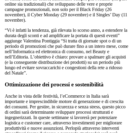
online sia tradizionali) che sviluppano delle vere e proprie
campagne promozionali, non solo per il Black Friday (26
novembre), il Cyber Monday (29 novembre) e il Singles’ Day (11
novembre).
“Vi è infatti la tendenza, già rilevata lo scorso anno, a estendere la
durata degli sconti e ad amplificare la portata di questi eventi”
aggiunge Valentina Pontiggia “Si tratta di giornate spot o di un
periodo di promozioni che può durare fino a un intero mese, come
nell’Informatica ed elettronica di consumo, nel Beauty e
nell’Editoria. L’obiettivo è chiaro: provare a spalmare gli acquisti
(e la conseguente distribuzione dei prodotti) su un periodo più
lungo ed evitare sovraccarichi e congestioni della rete a ridosso
del Natale”.
Ottimizzazione dei processi e sostenibilità
Anche in vista delle festività, l’eCommerce in Italia sarà
importante e imprescindibile motore di generazione e di crescita
dei consumi. Per gestire, in sicurezza e senza stress, questo picco
di ordini sarà determinante sviluppare processi strutturati e
ingegnerizzati. In queste settimane si lavorerà per potenziare
logistica e customer care, attraverso investimenti per migliorare
produttività e nuove assunzioni. Perlopiù attraverso interventi