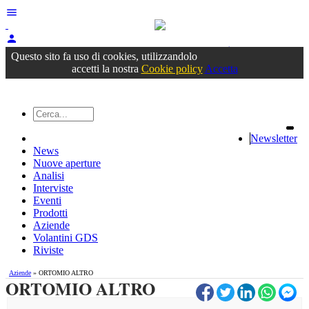
menu
person
Accedi
oppure registrati
Questo sito fa uso di cookies, utilizzandolo
accetti la nostra
Cookie policy
Accetta
Newsletter
News
Nuove aperture
Analisi
Interviste
Eventi
Prodotti
Aziende
Volantini GDS
Riviste
Aziende
» ORTOMIO ALTRO
ORTOMIO ALTRO