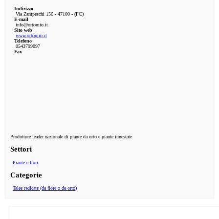
Indirizzo
Via Zampeschi 156 - 47100 - (FC)
E-mail
info@ortomio.it
Sito web
www.ortomio.it
Telefono
0543799097
Fax
Produttore leader nazionale di piante da orto e piante innestate
Settori
Piante e fiori
Categorie
Talee radicate (da fiore o da orto)