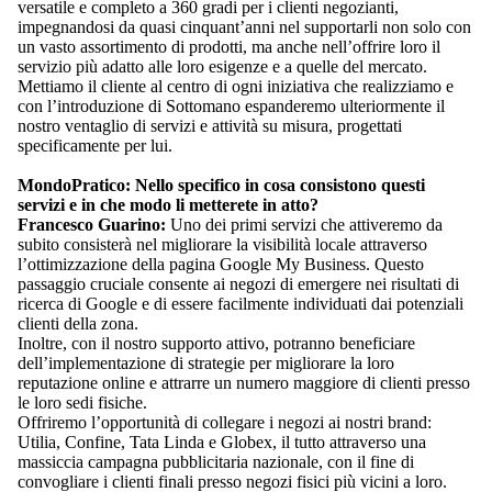
versatile e completo a 360 gradi per i clienti negozianti,
impegnandosi da quasi cinquant’anni nel supportarli non solo con
un vasto assortimento di prodotti, ma anche nell’offrire loro il
servizio più adatto alle loro esigenze e a quelle del mercato.
Mettiamo il cliente al centro di ogni iniziativa che realizziamo e
con l’introduzione di Sottomano espanderemo ulteriormente il
nostro ventaglio di servizi e attività su misura, progettati
specificamente per lui.
MondoPratico: Nello specifico in cosa consistono questi
servizi e in che modo li metterete in atto?
Francesco Guarino:
Uno dei primi servizi che attiveremo da
subito consisterà nel migliorare la visibilità locale attraverso
l’ottimizzazione della pagina Google My Business. Questo
passaggio cruciale consente ai negozi di emergere nei risultati di
ricerca di Google e di essere facilmente individuati dai potenziali
clienti della zona.
Inoltre, con il nostro supporto attivo, potranno beneficiare
dell’implementazione di strategie per migliorare la loro
reputazione online e attrarre un numero maggiore di clienti presso
le loro sedi fisiche.
Offriremo l’opportunità di collegare i negozi ai nostri brand:
Utilia, Confine, Tata Linda e Globex, il tutto attraverso una
massiccia campagna pubblicitaria nazionale, con il fine di
convogliare i clienti finali presso negozi fisici più vicini a loro.