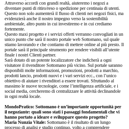
Attraverso accordi con grandi realtà, aiuteremo i negozi a
diventare punti di ritiro/reso o spedizione per centinaia di utenti.
Questo non solo aumenterà il flusso di clienti nei negozi fisici, ma
evidenzierà anche il nostro impegno verso la sostenibilità
ambientale, altro punto in cui investiremo e in cui crediamo
fortemente.
Questo maxi progetto e i servizi offerti verranno convogliati in un
unico punto che sarà il nostro portale web Sottomano, sul quale
stiamo lavorando e che contiamo di mettere online al più presto. Il
portale sarà il principale strumento per rendere visibili all’utente
finale i nostri Clienti partner.
Sarà dotato di un potente localizzatore che indicherà a ogni
visitatore il rivenditore Sottomano più vicino. Sul portale saranno
disponibili molte informazioni, promozioni, prodotti a marchio,
prodotti lancio, prodotti nuovi e i vari servizi ecc., con l’unico
obiettivo di aiutare i rivenditori a essere trovati. Sfruttando al
massimo le nuove tecnologie, come l’intelligenza artificiale, e i
social media, cercheremo di centralizzare le attività declinandole
in ogni realtà locale.
MondoPratico: Sottomano è un’importante opportunità per
il negoziante: quali sono stati i passaggi fondamentali che vi
hanno portato a ideare e sviluppare questo progetto?
Maria Nunzia Vitale:
Sottomano è il risultato di un lungo
processo di analisi e studio continuo, volto a comprendere