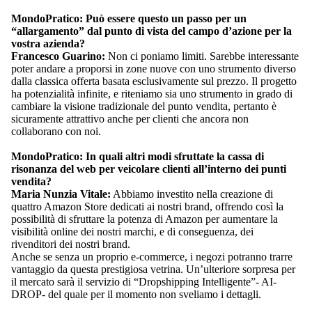
MondoPratico: Può essere questo un passo per un
“allargamento” dal punto di vista del campo d’azione per la
vostra azienda?
Francesco Guarino:
Non ci poniamo limiti. Sarebbe interessante
poter andare a proporsi in zone nuove con uno strumento diverso
dalla classica offerta basata esclusivamente sul prezzo. Il progetto
ha potenzialità infinite, e riteniamo sia uno strumento in grado di
cambiare la visione tradizionale del punto vendita, pertanto è
sicuramente attrattivo anche per clienti che ancora non
collaborano con noi.
MondoPratico: In quali altri modi sfruttate la cassa di
risonanza del web per veicolare clienti all’interno dei punti
vendita?
Maria Nunzia Vitale:
Abbiamo investito nella creazione di
quattro Amazon Store dedicati ai nostri brand, offrendo così la
possibilità di sfruttare la potenza di Amazon per aumentare la
visibilità online dei nostri marchi, e di conseguenza, dei
rivenditori dei nostri brand.
Anche se senza un proprio e-commerce, i negozi potranno trarre
vantaggio da questa prestigiosa vetrina. Un’ulteriore sorpresa per
il mercato sarà il servizio di “Dropshipping Intelligente”- AI-
DROP- del quale per il momento non sveliamo i dettagli.