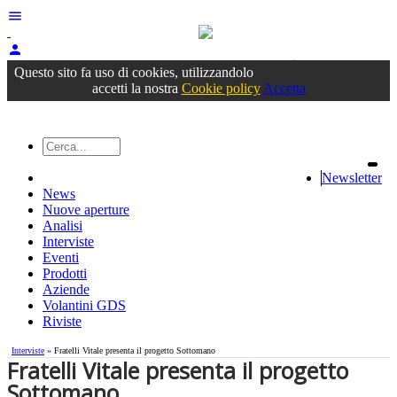
menu
person
Accedi
oppure registrati
Questo sito fa uso di cookies, utilizzandolo
accetti la nostra
Cookie policy
Accetta
Newsletter
News
Nuove aperture
Analisi
Interviste
Eventi
Prodotti
Aziende
Volantini GDS
Riviste
Interviste
» Fratelli Vitale presenta il progetto Sottomano
Fratelli Vitale presenta il progetto
Sottomano