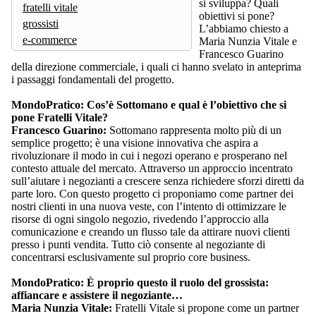
si sviluppa? Quali
fratelli vitale
obiettivi si pone?
grossisti
L’abbiamo chiesto a
e-commerce
Maria Nunzia Vitale e
Francesco Guarino
della direzione commerciale, i quali ci hanno svelato in anteprima
i passaggi fondamentali del progetto.
MondoPratico: Cos’è Sottomano e qual è l’obiettivo che si
pone Fratelli Vitale?
Francesco Guarino:
Sottomano rappresenta molto più di un
semplice progetto; è una visione innovativa che aspira a
rivoluzionare il modo in cui i negozi operano e prosperano nel
contesto attuale del mercato. Attraverso un approccio incentrato
sull’aiutare i negozianti a crescere senza richiedere sforzi diretti da
parte loro. Con questo progetto ci proponiamo come partner dei
nostri clienti in una nuova veste, con l’intento di ottimizzare le
risorse di ogni singolo negozio, rivedendo l’approccio alla
comunicazione e creando un flusso tale da attirare nuovi clienti
presso i punti vendita. Tutto ciò consente al negoziante di
concentrarsi esclusivamente sul proprio core business.
MondoPratico: È proprio questo il ruolo del grossista:
affiancare e assistere il negoziante…
Maria Nunzia Vitale:
Fratelli Vitale si propone come un partner