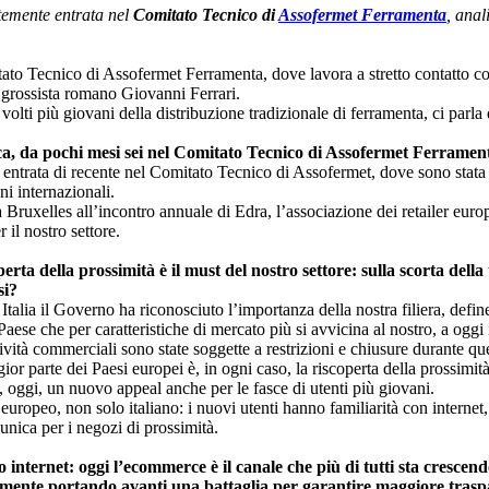
temente entrata nel
Comitato Tecnico di
Assofermet Ferramenta
, anal
ato Tecnico di Assofermet Ferramenta, dove lavora a stretto contatto c
l grossista romano Giovanni Ferrari.
volti più giovani della distribuzione tradizionale di ferramenta, ci parla
 da pochi mesi sei nel Comitato Tecnico di Assofermet Ferramenta:
entrata di recente nel Comitato Tecnico di Assofermet, dove sono stata i
ni internazionali.
a Bruxelles all’incontro annuale di Edra, l’associazione dei retailer eur
r il nostro settore.
ta della prossimità è il must del nostro settore: sulla scorta della 
si?
 Italia il Governo ha riconosciuto l’importanza della nostra filiera, define
ese che per caratteristiche di mercato più si avvicina al nostro, a oggi i
ività commerciali sono state soggette a restrizioni e chiusure durante que
 parte dei Paesi europei è, in ogni caso, la riscoperta della prossimità 
a, oggi, un nuovo appeal anche per le fasce di utenti più giovani.
o europeo, non solo italiano: i nuovi utenti hanno familiarità con intern
unica per i negozi di prossimità.
internet: oggi l’ecommerce è il canale che più di tutti sta crescendo
mente portando avanti una battaglia per garantire maggiore trasp