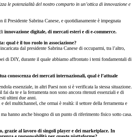
izza le potenzialità del nostro comparto in un’ottica di innovazione e
on il Presidente Sabrina Canese, e quotidianamente è impegnata
 di
innovazione digitale, di mercati esteri e di e-commerce.
 qual è il tuo ruolo in associazione?
ncaricata dal presidente Sabrina Canese di occuparmi, tra l’altro,
opei di DIY, durante il quale abbiamo affrontato i temi fondamentali di
tua conoscenza dei mercati internazionali, qual è l’attuale
ndola essenziale, in altri Paesi non si è verificata la stessa situazione.
l fai da te e la ferramenta non sono ancora ritenuti essenziali e di
sti ultimi due anni.
e del multichannel, che ormai è realtà: il settore della ferramenta e
et, ma hanno anche bisogno di un punto di riferimento fisico sotto casa.
, grazie al lavoro di singoli player e dei marketplace. In
arenza e responsabilità per queste piattaforme?