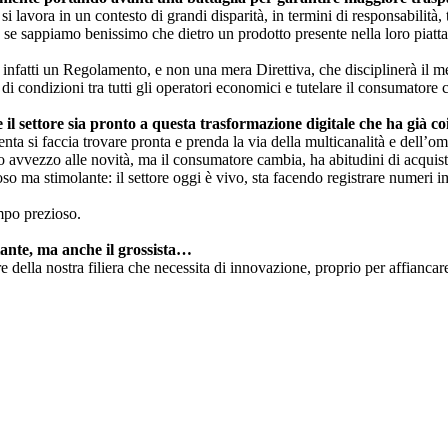
i lavora in un contesto di grandi disparità, in termini di responsabilità,
he se sappiamo benissimo che dietro un prodotto presente nella loro piat
è infatti un Regolamento, e non una mera Direttiva, che disciplinerà il m
 di condizioni tra tutti gli operatori economici e tutelare il consumatore
 settore sia pronto a questa trasformazione digitale che ha già co
a si faccia trovare pronta e prenda la via della multicanalità e dell’om
co avvezzo alle novità, ma il consumatore cambia, ha abitudini di acquis
 ma stimolante: il settore oggi è vivo, sta facendo registrare numeri imp
mpo prezioso.
ante, ma anche il grossista…
re della nostra filiera che necessita di innovazione, proprio per affianca