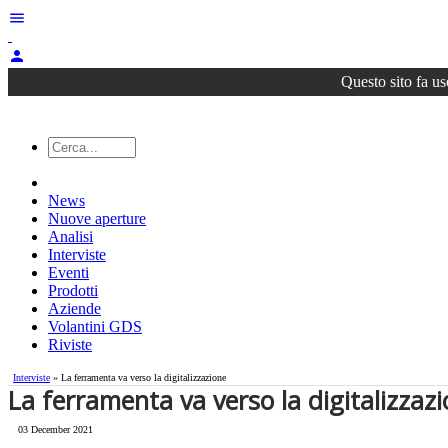
menu
person
Questo sito fa us
News
Nuove aperture
Analisi
Interviste
Eventi
Prodotti
Aziende
Volantini GDS
Riviste
Interviste
» La ferramenta va verso la digitalizzazione
La ferramenta va verso la digitalizzaz
03 December 2021