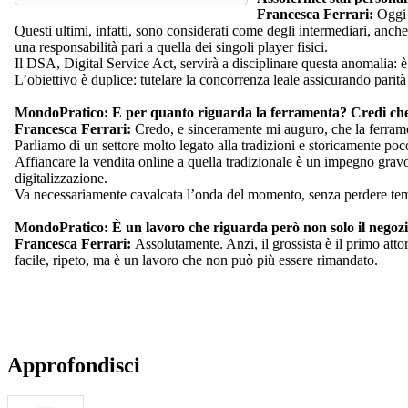
Francesca Ferrari:
Oggi s
Questi ultimi, infatti, sono considerati come degli intermediari, anc
una responsabilità pari a quella dei singoli player fisici.
Il DSA, Digital Service Act, servirà a disciplinare questa anomalia: 
L’obiettivo è duplice: tutelare la concorrenza leale assicurando parità
MondoPratico: E per quanto riguarda la ferramenta? Credi che il
Francesca Ferrari:
Credo, e sinceramente mi auguro, che la ferrament
Parliamo di un settore molto legato alla tradizioni e storicamente po
Affiancare la vendita online a quella tradizionale è un impegno gravoso
digitalizzazione.
Va necessariamente cavalcata l’onda del momento, senza perdere te
MondoPratico: È un lavoro che riguarda però non solo il negozi
Francesca Ferrari:
Assolutamente. Anzi, il grossista è il primo atto
facile, ripeto, ma è un lavoro che non può più essere rimandato.
Approfondisci