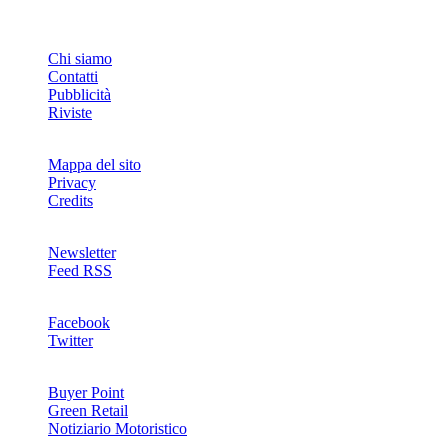
INFO
Chi siamo
Contatti
Pubblicità
Riviste
Mappa del sito
Privacy
Credits
Newsletter
Feed RSS
SOCIAL
Facebook
Twitter
NETWORKS
Buyer Point
Green Retail
Notiziario Motoristico