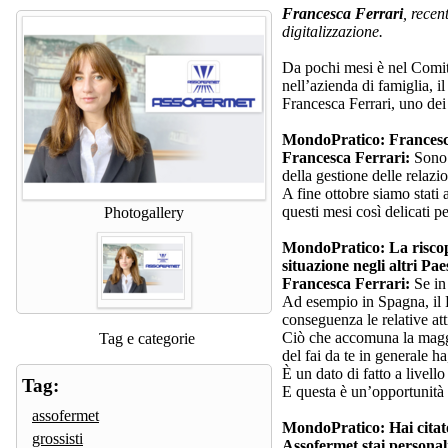
Francesca Ferrari
, recen
digitalizzazione.
Da pochi mesi è nel Comit
nell’azienda di famiglia, i
Francesca Ferrari, uno dei 
MondoPratico: Francesca,
Francesca Ferrari:
Sono 
della gestione delle relazio
A fine ottobre siamo stati 
questi mesi così delicati pe
Photogallery
MondoPratico: La riscoper
situazione negli altri Pae
Francesca Ferrari:
Se in
Ad esempio in Spagna, il Pa
conseguenza le relative att
Ciò che accomuna la maggior
Tag e categorie
del fai da te in generale h
È un dato di fatto a livell
Tag:
E questa è un’opportunità 
assofermet
MondoPratico: Hai citato 
grossisti
Assofermet stai personal