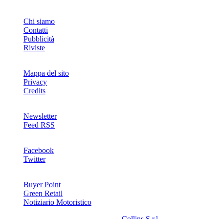
INFO
Chi siamo
Contatti
Pubblicità
Riviste
Mappa del sito
Privacy
Credits
Newsletter
Feed RSS
SOCIAL
Facebook
Twitter
NETWORKS
Buyer Point
Green Retail
Notiziario Motoristico
2008-2026© Riproduzione riservata -
Collins S.r.l.
- P.Iva