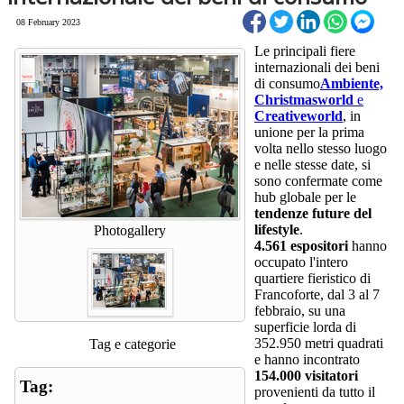
08 February 2023
Le principali fiere
internazionali dei beni
di consumo
Ambiente,
Christmasworld
e
Creativeworld
, in
unione per la prima
volta nello stesso luogo
e nelle stesse date, si
sono confermate come
hub globale per le
tendenze future del
lifestyle
.
Photogallery
4.561 espositori
hanno
occupato l'intero
quartiere fieristico di
Francoforte, dal 3 al 7
febbraio, su una
superficie lorda di
352.950 metri quadrati
Tag e categorie
e hanno incontrato
154.000 visitatori
Tag:
provenienti da tutto il