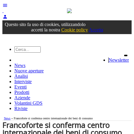
menu
person
Accedi
oppure registrati
Questo sito fa uso di cookies, utilizzandolo
accetti la nostra
Cookie policy
Accetta
Newsletter
News
Nuove aperture
Analisi
Interviste
Eventi
Prodotti
Aziende
Volantini GDS
Riviste
News
» Francoforte si conferma centro internazionale dei beni di consumo
Francoforte si conferma centro
internazionale dei beni di consumo