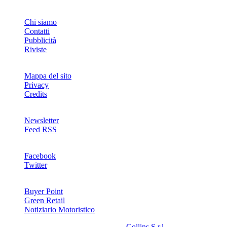
INFO
Chi siamo
Contatti
Pubblicità
Riviste
Mappa del sito
Privacy
Credits
Newsletter
Feed RSS
SOCIAL
Facebook
Twitter
NETWORKS
Buyer Point
Green Retail
Notiziario Motoristico
2008-2026© Riproduzione riservata -
Collins S.r.l.
- P.Iva