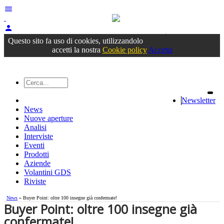
menu
person
Accedi
oppure registrati
Questo sito fa uso di cookies, utilizzandolo
accetti la nostra
Cookie policy
Accetta
Newsletter
News
Nuove aperture
Analisi
Interviste
Eventi
Prodotti
Aziende
Volantini GDS
Riviste
News
» Buyer Point: oltre 100 insegne già confermate!
Buyer Point: oltre 100 insegne già
confermate!