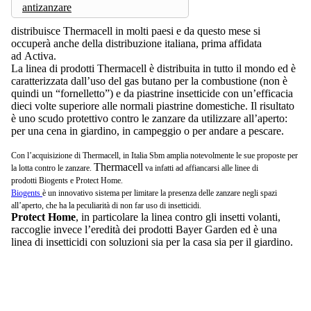
antizanzare
distribuisce Thermacell in molti paesi e da questo mese si
occuperà anche della distribuzione italiana, prima affidata
ad Activa.
La linea di prodotti Thermacell è distribuita in tutto il mondo ed è
caratterizzata dall’uso del gas butano per la combustione (non è
quindi un “fornelletto”) e da piastrine insetticide con un’efficacia
dieci volte superiore alle normali piastrine domestiche. Il risultato
è uno scudo protettivo contro le zanzare da utilizzare all’aperto:
per una cena in giardino, in campeggio o per andare a pescare.
Con l’acquisizione di
Thermacell
, in Italia
Sbm
amplia notevolmente le sue proposte per
Thermacell
la lotta contro le zanzare.
va infatti ad affiancarsi alle linee di
prodotti
Biogents
e
Protect Home
.
Biogents
è un innovativo sistema per limitare la presenza delle zanzare negli spazi
all’aperto, che ha la peculiarità di non far uso di insetticidi.
Protect Home
, in particolare la linea contro gli insetti volanti,
raccoglie invece l’eredità dei prodotti Bayer Garden ed è una
linea di insetticidi con soluzioni sia per la casa sia per il giardino.