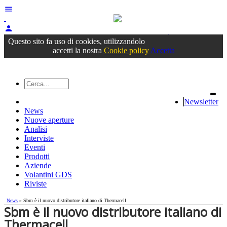
menu
person
Accedi
oppure registrati
Questo sito fa uso di cookies, utilizzandolo
accetti la nostra
Cookie policy
Accetta
Newsletter
News
Nuove aperture
Analisi
Interviste
Eventi
Prodotti
Aziende
Volantini GDS
Riviste
News
» Sbm è il nuovo distributore italiano di Thermacell
Sbm è il nuovo distributore italiano di
Thermacell