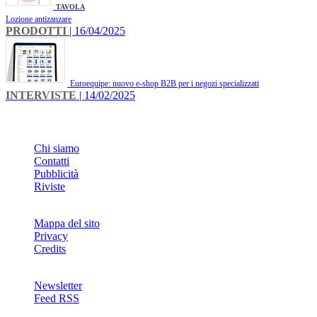
TAVOLA
Lozione antizanzare
PRODOTTI
| 16/04/2025
Euroequipe: nuovo e-shop B2B per i negozi specializzati
INTERVISTE
| 14/02/2025
INFO
Chi siamo
Contatti
Pubblicità
Riviste
Mappa del sito
Privacy
Credits
Newsletter
Feed RSS