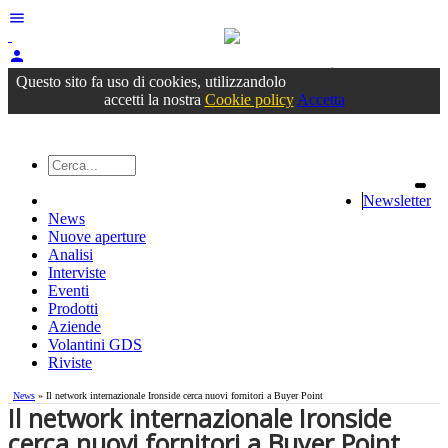
menu
person
Accedi
oppure registrati
Questo sito fa uso di cookies, utilizzandolo
accetti la nostra
Cookie policy
Accetta
Newsletter
News
Nuove aperture
Analisi
Interviste
Eventi
Prodotti
Aziende
Volantini GDS
Riviste
News
» Il network internazionale Ironside cerca nuovi fornitori a Buyer Point
Il network internazionale Ironside
cerca nuovi fornitori a Buyer Point