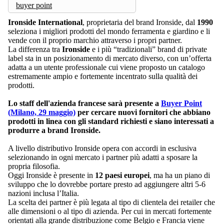
buyer point
Ironside
International
, proprietaria del brand Ironside, dal
1990
seleziona i migliori prodotti del mondo ferramenta e giardino e li
vende con il proprio marchio attraverso i propri partner.
La differenza tra
Ironside
e i più “tradizionali” brand di private
label sta in un posizionamento di mercato diverso, con un’offerta
adatta a un utente professionale cui viene proposto un catalogo
estremamente ampio e fortemente incentrato sulla qualità dei
prodotti.
Lo staff dell'azienda francese sarà presente a
Buyer Point
(Milano, 29 maggio)
per cercare nuovi fornitori che abbiano
prodotti in linea con gli standard richiesti e siano interessati a
produrre a brand Ironside.
A livello distributivo Ironside opera con accordi in esclusiva
selezionando in ogni mercato i partner più adatti a sposare la
propria filosofia.
Oggi Ironside è presente in
12 paesi europei
, ma ha un piano di
sviluppo che lo dovrebbe portare presto ad aggiungere altri 5-6
nazioni inclusa l’Italia.
La scelta dei partner è più legata al tipo di clientela dei retailer che
alle dimensioni o al tipo di azienda. Per cui in mercati fortemente
orientati alla grande distribuzione come Belgio e Francia viene