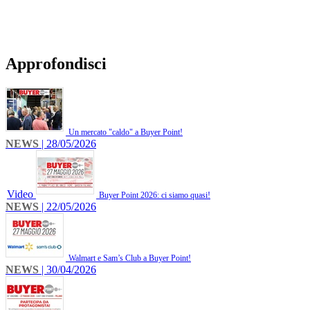
Approfondisci
Un mercato "caldo" a Buyer Point!
NEWS
| 28/05/2026
Video
Buyer Point 2026: ci siamo quasi!
NEWS
| 22/05/2026
Walmart e Sam’s Club a Buyer Point!
NEWS
| 30/04/2026