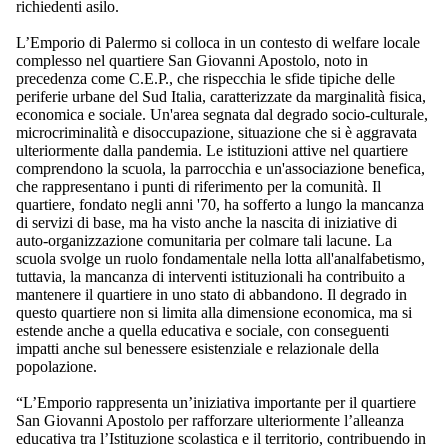
richiedenti asilo.
L’Emporio di Palermo si colloca in un contesto di welfare locale
complesso nel quartiere San Giovanni Apostolo, noto in
precedenza come C.E.P., che rispecchia le sfide tipiche delle
periferie urbane del Sud Italia, caratterizzate da marginalità fisica,
economica e sociale. Un'area segnata dal degrado socio-culturale,
microcriminalità e disoccupazione, situazione che si è aggravata
ulteriormente dalla pandemia. Le istituzioni attive nel quartiere
comprendono la scuola, la parrocchia e un'associazione benefica,
che rappresentano i punti di riferimento per la comunità. Il
quartiere, fondato negli anni '70, ha sofferto a lungo la mancanza
di servizi di base, ma ha visto anche la nascita di iniziative di
auto-organizzazione comunitaria per colmare tali lacune. La
scuola svolge un ruolo fondamentale nella lotta all'analfabetismo,
tuttavia, la mancanza di interventi istituzionali ha contribuito a
mantenere il quartiere in uno stato di abbandono. Il degrado in
questo quartiere non si limita alla dimensione economica, ma si
estende anche a quella educativa e sociale, con conseguenti
impatti anche sul benessere esistenziale e relazionale della
popolazione.
“L’Emporio rappresenta un’iniziativa importante per il quartiere
San Giovanni Apostolo per rafforzare ulteriormente l’alleanza
educativa tra l’Istituzione scolastica e il territorio, contribuendo in