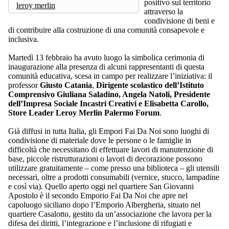
positivo sul territorio
leroy merlin
attraverso la
condivisione di beni e
di contribuire alla costruzione di una comunità consapevole e
inclusiva.
Martedì 13 febbraio ha avuto luogo la simbolica cerimonia di
inaugurazione alla presenza di alcuni rappresentanti di questa
comunità educativa, scesa in campo per realizzare l’iniziativa: il
professor
Giusto Catania
,
Dirigente scolastico dell’Istituto
Comprensivo Giuliana Saladino, Angela Natoli, Presidente
dell’Impresa Sociale Incastri Creativi e Elisabetta Carollo,
Store Leader Leroy Merlin Palermo Forum
.
Già diffusi in tutta Italia, gli Empori Fai Da Noi sono luoghi di
condivisione di materiale dove le persone o le famiglie in
difficoltà che necessitano di effettuare lavori di manutenzione di
base, piccole ristrutturazioni o lavori di decorazione possono
utilizzare gratuitamente – come presso una biblioteca – gli utensili
necessari, oltre a prodotti consumabili (vernice, stucco, lampadine
e così via). Quello aperto oggi nel quartiere San Giovanni
Apostolo è il secondo Emporio Fai Da Noi che apre nel
capoluogo siciliano dopo l’Emporio Albergheria, situato nel
quartiere Casalotto, gestito da un’associazione che lavora per la
difesa dei diritti, l’integrazione e l’inclusione di rifugiati e