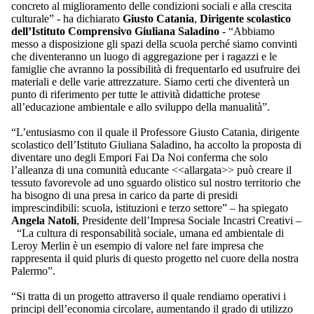
concreto al miglioramento delle condizioni sociali e alla crescita
culturale” - ha dichiarato
Giusto Catania
,
Dirigente scolastico
dell’Istituto Comprensivo Giuliana Saladino
- “Abbiamo
messo a disposizione gli spazi della scuola perché siamo convinti
che diventeranno un luogo di aggregazione per i ragazzi e le
famiglie che avranno la possibilità di frequentarlo ed usufruire dei
materiali e delle varie attrezzature. Siamo certi che diventerà un
punto di riferimento per tutte le attività didattiche protese
all’educazione ambientale e allo sviluppo della manualità”.
“L’entusiasmo con il quale il Professore Giusto Catania, dirigente
scolastico dell’Istituto Giuliana Saladino, ha accolto la proposta di
diventare uno degli Empori Fai Da Noi conferma che solo
l’alleanza di una comunità educante <<allargata>> può creare il
tessuto favorevole ad uno sguardo olistico sul nostro territorio che
ha bisogno di una presa in carico da parte di presidi
imprescindibili: scuola, istituzioni e terzo settore” – ha spiegato
Angela Natoli
, Presidente dell’Impresa Sociale Incastri Creativi –
“La cultura di responsabilità sociale, umana ed ambientale di
Leroy Merlin è un esempio di valore nel fare impresa che
rappresenta il quid pluris di questo progetto nel cuore della nostra
Palermo”.
“Si tratta di un progetto attraverso il quale rendiamo operativi i
principi dell’economia circolare, aumentando il grado di utilizzo