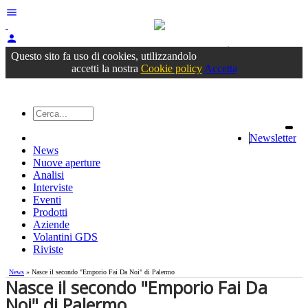
menu
person
Accedi
oppure registrati
Questo sito fa uso di cookies, utilizzandolo
accetti la nostra
Cookie policy
Accetta
Newsletter
News
Nuove aperture
Analisi
Interviste
Eventi
Prodotti
Aziende
Volantini GDS
Riviste
News
» Nasce il secondo "Emporio Fai Da Noi" di Palermo
Nasce il secondo "Emporio Fai Da
Noi" di Palermo