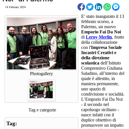
14 February 2024
E' stato inaugurato il 13
febbraio scorso, a
Palermo, un nuovo
Emporio Fai Da Noi
di
Leroy Merlin
, frutto
della collaborazione
con l'
Impresa Sociale
Incastri Creativi e
della direzione
scolastica
dell’Istituto
Comprensivo Giuliana
Saladino, all’interno del
Photogallery
quale è allestito, in
maniera permanente,
uno spazio di
condivisione e socialità.
L’Emporio Fai Da Noi
- il secondo nel
capoluogo siciliano -
Tag e categorie
nasce infatti con il
duplice obiettivo di
Tag:
promuovere un impatto