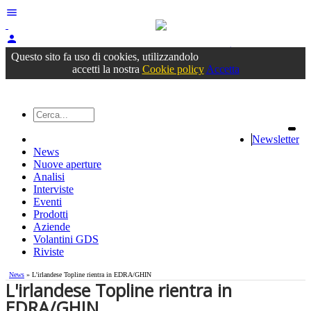
menu
person
Accedi
oppure registrati
Questo sito fa uso di cookies, utilizzandolo
accetti la nostra
Cookie policy
Accetta
Newsletter
News
Nuove aperture
Analisi
Interviste
Eventi
Prodotti
Aziende
Volantini GDS
Riviste
News
» L'irlandese Topline rientra in EDRA/GHIN
L'irlandese Topline rientra in
EDRA/GHIN