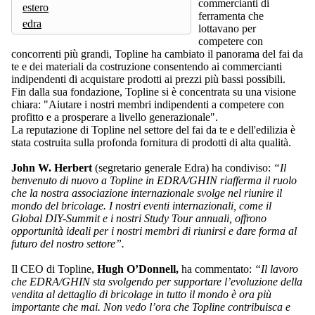
commercianti di
estero
ferramenta che
edra
lottavano per
competere con
concorrenti più grandi, Topline ha cambiato il panorama del fai da
te e dei materiali da costruzione consentendo ai commercianti
indipendenti di acquistare prodotti ai prezzi più bassi possibili.
Fin dalla sua fondazione, Topline si è concentrata su una visione
chiara: "Aiutare i nostri membri indipendenti a competere con
profitto e a prosperare a livello generazionale".
La reputazione di Topline nel settore del fai da te e dell'edilizia è
stata costruita sulla profonda fornitura di prodotti di alta qualità.
John W. Herbert
(segretario generale Edra) ha condiviso:
“Il
benvenuto di nuovo a Topline in EDRA/GHIN riafferma il ruolo
che la nostra associazione internazionale svolge nel riunire il
mondo del bricolage. I nostri eventi internazionali, come il
Global DIY-Summit e i nostri Study Tour annuali, offrono
opportunità ideali per i nostri membri di riunirsi e dare forma al
futuro del nostro settore”.
Il CEO di Topline,
Hugh O’Donnell,
ha commentato:
“Il lavoro
che EDRA/GHIN sta svolgendo per supportare l’evoluzione della
vendita al dettaglio di bricolage in tutto il mondo è ora più
importante che mai. Non vedo l’ora che Topline contribuisca e