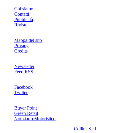
INFO
Chi siamo
Contatti
Pubblicità
Riviste
Mappa del sito
Privacy
Credits
Newsletter
Feed RSS
SOCIAL
Facebook
Twitter
NETWORKS
Buyer Point
Green Retail
Notiziario Motoristico
2008-2026© Riproduzione riservata -
Collins S.r.l.
- P.Iva