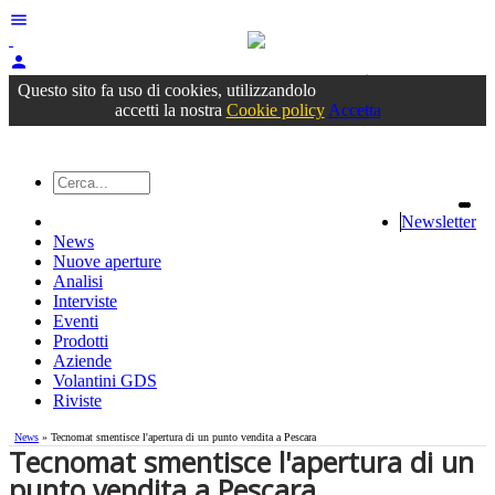
menu
person
Accedi
oppure registrati
Questo sito fa uso di cookies, utilizzandolo
accetti la nostra
Cookie policy
Accetta
Newsletter
News
Nuove aperture
Analisi
Interviste
Eventi
Prodotti
Aziende
Volantini GDS
Riviste
News
» Tecnomat smentisce l'apertura di un punto vendita a Pescara
Tecnomat smentisce l'apertura di un
punto vendita a Pescara