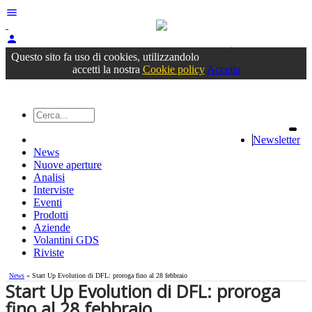
menu
person
Accedi
oppure registrati
Questo sito fa uso di cookies, utilizzandolo
accetti la nostra
Cookie policy
Accetta
Newsletter
News
Nuove aperture
Analisi
Interviste
Eventi
Prodotti
Aziende
Volantini GDS
Riviste
News
» Start Up Evolution di DFL: proroga fino al 28 febbraio
Start Up Evolution di DFL: proroga
fino al 28 febbraio