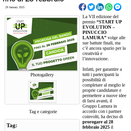
29 January 2025
La VII edizione del
premio
“START UP
EVOLUTION –
PINUCCIO
LAMURA”
volge alle
sue battute finali, ma
c’è ancora spazio per la
creatività e
l’innovazione.
Infatti, per garantire a
tutti i partecipanti la
Photogallery
possibilità di
completare al meglio le
proprie candidature e
permettere a nuove idee
di farsi avanti, il
Gruppo Lamura in
accordo con i partner
Tag e categorie
coinvolti, ha deciso di
prorogare al 28
Tag:
febbraio 2025
il