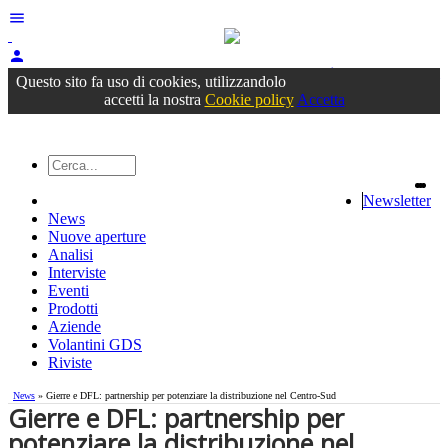
menu
person
Accedi
oppure registrati
Questo sito fa uso di cookies, utilizzandolo
accetti la nostra
Cookie policy
Accetta
Newsletter
News
Nuove aperture
Analisi
Interviste
Eventi
Prodotti
Aziende
Volantini GDS
Riviste
News
» Gierre e DFL: partnership per potenziare la distribuzione nel Centro-Sud
Gierre e DFL: partnership per
potenziare la distribuzione nel