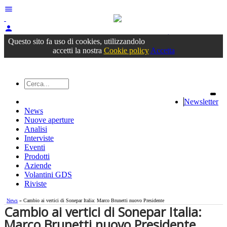
menu
person
Accedi
oppure registrati
Questo sito fa uso di cookies, utilizzandolo
accetti la nostra
Cookie policy
Accetta
Newsletter
News
Nuove aperture
Analisi
Interviste
Eventi
Prodotti
Aziende
Volantini GDS
Riviste
News
» Cambio ai vertici di Sonepar Italia: Marco Brunetti nuovo Presidente
Cambio ai vertici di Sonepar Italia:
Marco Brunetti nuovo Presidente