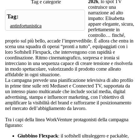
2026
, lo spot TV
Tag e categorie
costruisce una
narrazione ad alto
Tag:
impatto: Elisabetta
appare elegante, sicura,
antinfortunistica
perfettamente in
controllo… finché,
proprio sul più bello, accade l’imprevedibile. È allora che entra in
scena una squadra di operai “pronti a tutto”, equipaggiati con i
loro Softshell Flexpack, che intervengono con rapidità e
coordinazione. Ritmo cinematografico, sorpresa e ironia si
intrecciano in una sequenza capace di creare tensione e risolverla
in modo spettacolare, valorizzando il prodotto come alleato
affidabile in ogni situazione.
La campagna prevede una pianificazione televisiva di alto profilo
in prime time sulle reti Mediaset e Connected TV, supportata da
un intenso piano multicanale che include social media, digital
advertising, stampa e influencer marketing, con l’obiettivo di
amplificare la visibilità del brand e rafforzarne il posizionamento
nel mercato dell’abbigliamento da lavoro.
Tra i capi della linea WorkVenture protagonisti della campagna
figurano:
Giubbino Flexpack
: il softshell ultraleggero e packable,