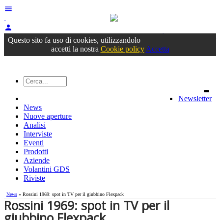
menu
person
Accedi
oppure registrati
Questo sito fa uso di cookies, utilizzandolo
accetti la nostra
Cookie policy
Accetta
Newsletter
News
Nuove aperture
Analisi
Interviste
Eventi
Prodotti
Aziende
Volantini GDS
Riviste
News
» Rossini 1969: spot in TV per il giubbino Flexpack
Rossini 1969: spot in TV per il
giubbino Flexpack