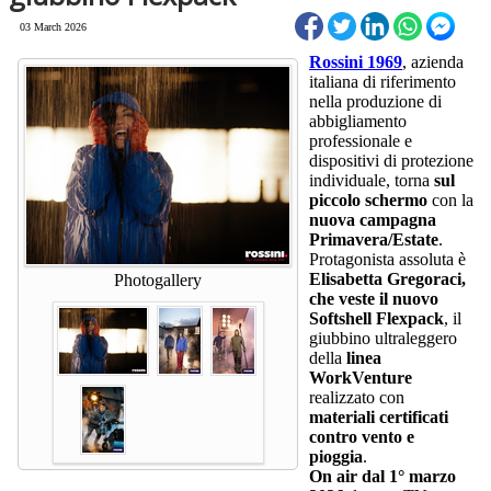
03 March 2026
Rossini 1969
, azienda
italiana di riferimento
nella produzione di
abbigliamento
professionale e
dispositivi di protezione
individuale, torna
sul
piccolo schermo
con la
nuova campagna
Primavera/Estate
.
Protagonista assoluta è
Elisabetta Gregoraci,
Photogallery
che veste il nuovo
Softshell Flexpack
, il
giubbino ultraleggero
della
linea
WorkVenture
realizzato con
materiali certificati
contro vento e
pioggia
.
On air dal 1° marzo