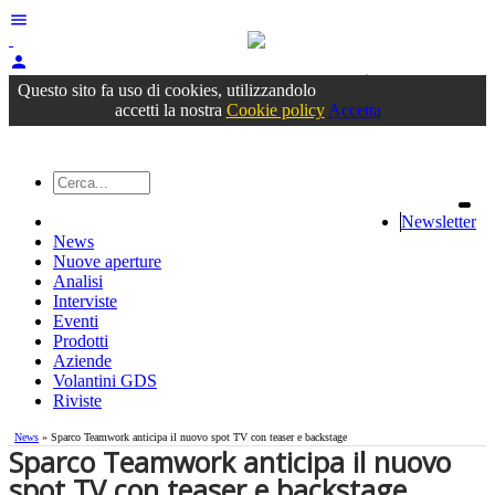
menu
person
Accedi
oppure registrati
Questo sito fa uso di cookies, utilizzandolo
accetti la nostra
Cookie policy
Accetta
Newsletter
News
Nuove aperture
Analisi
Interviste
Eventi
Prodotti
Aziende
Volantini GDS
Riviste
News
» Sparco Teamwork anticipa il nuovo spot TV con teaser e backstage
Sparco Teamwork anticipa il nuovo
spot TV con teaser e backstage