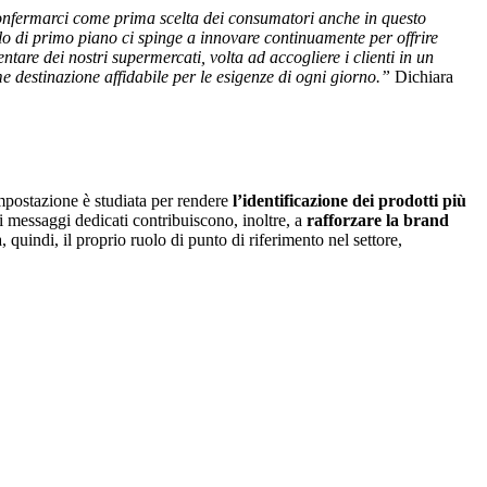
è confermarci come prima scelta dei consumatori anche in questo
lo di primo piano ci spinge a innovare continuamente per offrire
are dei nostri supermercati, volta ad accogliere i clienti in un
me destinazione affidabile per le esigenze di ogni giorno.”
Dichiara
mpostazione è studiata per rendere
l’identificazione dei prodotti più
di messaggi dedicati contribuiscono, inoltre, a
rafforzare la brand
 quindi, il proprio ruolo di punto di riferimento nel settore,