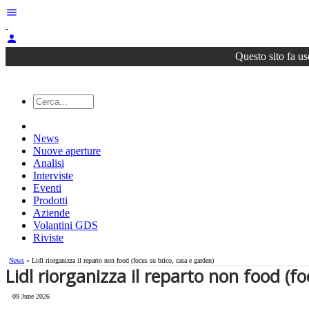
menu
person
Questo sito fa us
News
Nuove aperture
Analisi
Interviste
Eventi
Prodotti
Aziende
Volantini GDS
Riviste
News
» Lidl riorganizza il reparto non food (focus su brico, casa e garden)
Lidl riorganizza il reparto non food (f
09 June 2026