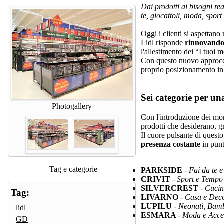
Dai prodotti ai bisogni rea
te, giocattoli, moda, sport
Oggi i clienti si aspettan
Lidl risponde
rinnovando 
l'allestimento dei “I tuoi 
Con questo nuovo approc
proprio posizionamento in
Sei categorie per un
Photogallery
Con l'introduzione dei mon
prodotti che desiderano, g
Il cuore pulsante di questo
presenza costante
in punt
Tag e categorie
PARKSIDE
-
Fai da te 
CRIVIT
- Sport e Tempo 
SILVERCREST
- Cucin
Tag:
LIVARNO
- Casa e Dec
LUPILU
- Neonati, Bamb
lidl
ESMARA
- Moda e Acce
GD