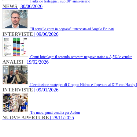
Parkside festeggia il suo 30° anniversario
NEWS
| 30/06/2026
"Il cervello entra in negozio": intervista ad Angelo Brunati
INTERVISTE
| 09/06/2026
Centri bricolage: il secondo semestre negativo traina a -3,5% le vendite
ANALISI
| 19/02/2026
L’evoluzione strategica di Gruppo Hidros e l’apertura al DIY con Handy 
INTERVISTE
| 09/01/2026
Tre nuovi punti vendita per Action
NUOVE APERTURE
| 28/11/2025
INFO