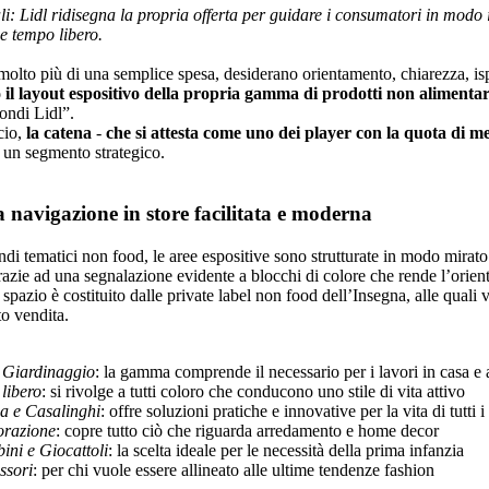
li: Lidl ridisegna la propria offerta per guidare i consumatori in modo 
 e tempo libero.
o molto più di una semplice spesa, desiderano orientamento, chiarezza, is
il layout espositivo della propria gamma di prodotti non alimentar
mondi Lidl”.
cio,
la catena
-
che si attesta come uno dei player con la quota di me
 un segmento strategico.
a navigazione in store facilitata e moderna
di tematici non food, le aree espositive sono strutturate in modo mirato 
razie ad una segnalazione evidente a blocchi di colore che rende l’orient
 spazio è costituito dalle private label non food dell’Insegna, alle quali v
o vendita.
e Giardinaggio
: la gamma comprende il necessario per i lavori in casa e 
libero
: si rivolge a tutti coloro che conducono uno stile di vita attivo
a e Casalinghi
: offre soluzioni pratiche e innovative per la vita di tutti i
orazione
: copre tutto ciò che riguarda arredamento e home decor
ini e Giocattoli
: la scelta ideale per le necessità della prima infanzia
ssori
: per chi vuole essere allineato alle ultime tendenze fashion