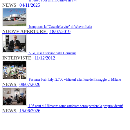
Il nuovo spot di SIPA arriva in TV!
NEWS
| 04/11/2025
Inaugurata la "Casa della vite" di Wuerth Italia
NUOVE APERTURE
| 18/07/2019
Suki, il self service dalla Germania
INTERVISTE
| 11/12/2012
Fastener Fair Italy: 2.700 visitatori alla fiera del fissaggio di Milano
NEWS
| 08/07/2026
I 95 anni di Ullmann: come cambiare senza perdere la propria identità
NEWS
| 15/06/2026
INFO