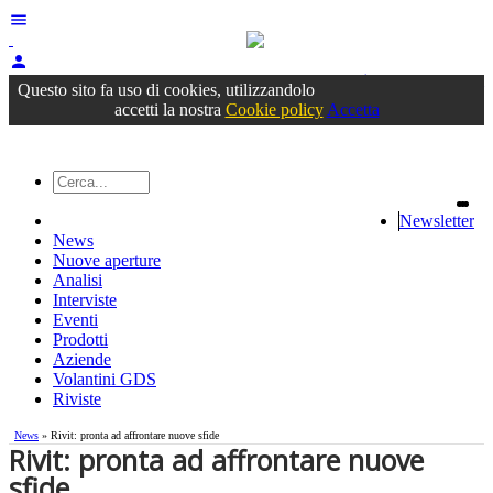
menu
person
Accedi
oppure registrati
Questo sito fa uso di cookies, utilizzandolo
accetti la nostra
Cookie policy
Accetta
Newsletter
News
Nuove aperture
Analisi
Interviste
Eventi
Prodotti
Aziende
Volantini GDS
Riviste
News
» Rivit: pronta ad affrontare nuove sfide
Rivit: pronta ad affrontare nuove
sfide