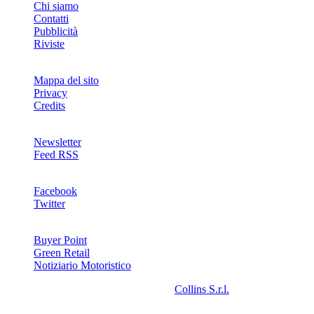
Chi siamo
Contatti
Pubblicità
Riviste
Mappa del sito
Privacy
Credits
Newsletter
Feed RSS
SOCIAL
Facebook
Twitter
NETWORKS
Buyer Point
Green Retail
Notiziario Motoristico
2008-2026© Riproduzione riservata -
Collins S.r.l.
- P.Iva
13142370157