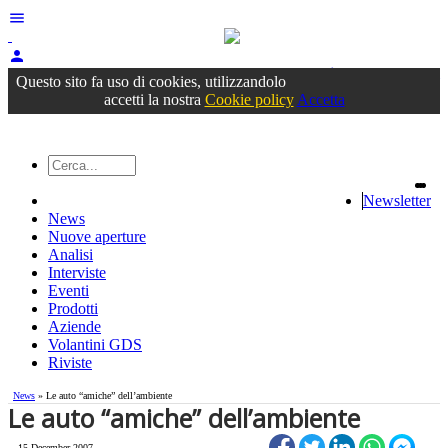
menu
person
Accedi
oppure registrati
Questo sito fa uso di cookies, utilizzandolo
accetti la nostra
Cookie policy
Accetta
Newsletter
News
Nuove aperture
Analisi
Interviste
Eventi
Prodotti
Aziende
Volantini GDS
Riviste
News
» Le auto “amiche” dell’ambiente
Le auto “amiche” dell’ambiente
15 December 2007