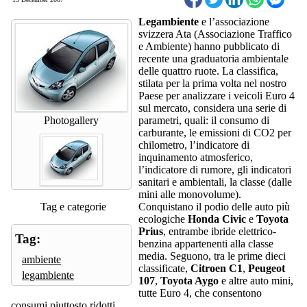
Legambiente
e l’associazione
svizzera Ata (Associazione Traffico
e Ambiente) hanno pubblicato di
recente una graduatoria ambientale
delle quattro ruote. La classifica,
stilata per la prima volta nel nostro
Paese per analizzare i veicoli Euro 4
sul mercato, considera una serie di
Photogallery
parametri, quali: il consumo di
carburante, le emissioni di CO2 per
chilometro, l’indicatore di
inquinamento atmosferico,
l’indicatore di rumore, gli indicatori
sanitari e ambientali, la classe (dalle
mini alle monovolume).
Tag e categorie
Conquistano il podio delle auto più
ecologiche
Honda Civic
e
Toyota
Prius
, entrambe ibride elettrico-
Tag:
benzina appartenenti alla classe
media. Seguono, tra le prime dieci
ambiente
classificate,
Citroen C1
,
Peugeot
legambiente
107
,
Toyota Aygo
e altre auto mini,
tutte Euro 4, che consentono
consumi piuttosto ridotti.