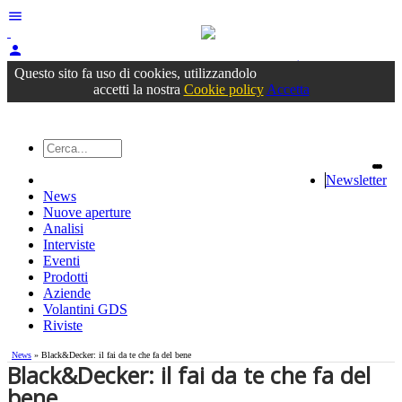
menu
person
Accedi
oppure registrati
Questo sito fa uso di cookies, utilizzandolo
accetti la nostra
Cookie policy
Accetta
Newsletter
News
Nuove aperture
Analisi
Interviste
Eventi
Prodotti
Aziende
Volantini GDS
Riviste
News
» Black&Decker: il fai da te che fa del bene
Black&Decker: il fai da te che fa del
bene