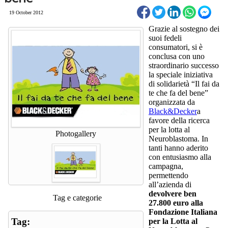
19 October 2012
Grazie al sostegno dei
suoi fedeli
consumatori, si è
conclusa con uno
straordinario successo
la speciale iniziativa
di solidarietà “Il fai da
te che fa del bene”
organizzata da
Black&Decker
a
favore della ricerca
per la lotta al
Photogallery
Neuroblastoma. In
tanti hanno aderito
con entusiasmo alla
campagna,
permettendo
all’azienda di
devolvere ben
Tag e categorie
27.800 euro alla
Fondazione Italiana
Tag:
per la Lotta al