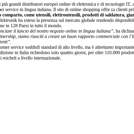
i più grandi distributori europei online di elettronica e di tecnologie IT, 
service in lingua italiana. Il sito di online shopping offre (a clienti pr
 comparto, come utensili, elettroutensili, prodotti di saldatura, gia
elektronik ha esteso la presenza sul mercato globale rendendo disponibile 
one in 128 Paesi in tutto il mondo.
nciare il lancio del nostro negozio online in lingua italiana”
, ha dichia
tnership, siamo riusciti a creare un buon rapporto commerciale con l’Ital
tenti”.
mer service soddisfi standard di alto livello, ma è altrettanto importante 
izione in Italia richiedono solo quattro giorni, per oltre 110.000 prodot
 reichelt a livello internazionale.