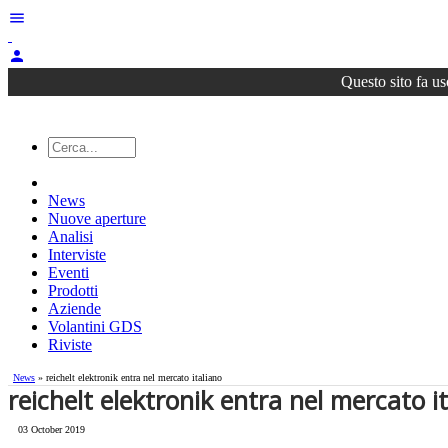
menu
person
Questo sito fa us
News
Nuove aperture
Analisi
Interviste
Eventi
Prodotti
Aziende
Volantini GDS
Riviste
News
» reichelt elektronik entra nel mercato italiano
reichelt elektronik entra nel mercato i
03 October 2019