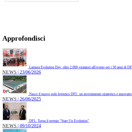
Approfondisci
Lamura Evolution Day: oltre 2.000 visitatori all'evento per i 50 anni di D
NEWS
| 23/06/2026
Nasce il nuovo polo logistico DFL: un investimento strategico e innovati
NEWS
| 26/06/2025
DFL: Torna il premio "Start Up Evolution"
NEWS
| 09/10/2024