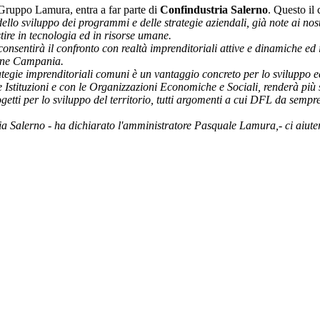
Gruppo Lamura, entra a far parte di
Confindustria Salerno
. Questo il
 dello sviluppo dei programmi e delle strategie aziendali, già note ai nost
stire in tecnologia ed in risorse umane.
consentirà il confronto con realtà imprenditoriali attive e dinamiche e
gione Campania.
rategie imprenditoriali comuni è un vantaggio concreto per lo sviluppo e
le Istituzioni e con le Organizzazioni Economiche e Sociali, renderà più s
getti per lo sviluppo del territorio, tutti argomenti a cui DFL da sempr
ia Salerno - ha dichiarato l'amministratore Pasquale Lamura,- ci aiuter