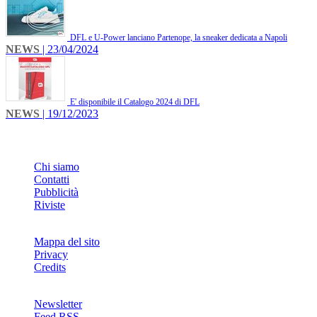
DFL e U-Power lanciano Partenope, la sneaker dedicata a Napoli
NEWS
| 23/04/2024
E' disponibile il Catalogo 2024 di DFL
NEWS
| 19/12/2023
INFO
Chi siamo
Contatti
Pubblicità
Riviste
Mappa del sito
Privacy
Credits
Newsletter
Feed RSS