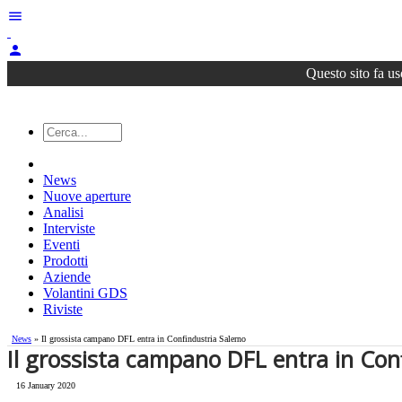
menu
person
Questo sito fa us
News
Nuove aperture
Analisi
Interviste
Eventi
Prodotti
Aziende
Volantini GDS
Riviste
News
» Il grossista campano DFL entra in Confindustria Salerno
Il grossista campano DFL entra in Con
16 January 2020