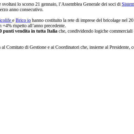
e svoltasi lo scorso 21 gennaio, l’Assemblea Generale dei soci di
Siste
 terzo anno consecutivo.
icolife
e
Brico io
hanno costituito la rete di imprese del bricolage nel 20
n +4% rispetto all’anno precedente.
 punti vendita in tutta Italia
che, condividendo logiche commerciali e 
al Comitato di Gestione e ai Coordinatori che, insieme al Presidente, coo