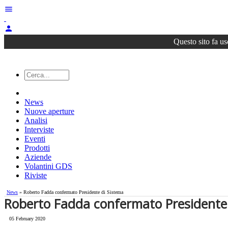
menu
person
Questo sito fa us
News
Nuove aperture
Analisi
Interviste
Eventi
Prodotti
Aziende
Volantini GDS
Riviste
News
» Roberto Fadda confermato Presidente di Sistema
Roberto Fadda confermato Presidente
05 February 2020