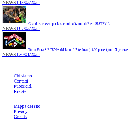
NEWS
| 13/02/2025
Grande successo per la seconda edizione di Fiera SISTEMA
NEWS
| 07/02/2025
Torna Fiera SISTEMA (Milano, 6-7 febbraio): 800 partecipanti, 5 generazi
NEWS
| 30/01/2025
INFO
Chi siamo
Contatti
Pubblicità
Riviste
Mappa del sito
Privacy
Credits