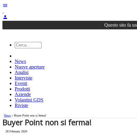
menu
person
Questo sito fa us
News
Nuove aperture
Analisi
Interviste
Eventi
Prodotti
Aziende
Volantini GDS
Riviste
News
» Buyer Point non si ferma!
Buyer Point non si ferma!
28 February 2020