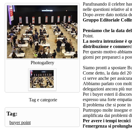
Parafrasando il celebre ha
nelle questioni relative al
Dopo avere dato notizia dei
Gruppo Editoriale Colli
Pensiamo che la data del
Point.
La nostra intenzione è qu
distribuzione e commerci
Per questo motivo abbiamo 
giorni per prepararci a pos
Photogallery
Siamo pronti a spostare Buy
Come detto, la data del 20 
ci serve anche per assicurar
Abbiamo parlato con moltis
delegazioni ancora più num
Per i buyer esteri il disco
espresso una forte empatia
Tag e categorie
Il problema che si pone i
Purtroppo molte insegne est
Tag:
amplificata dai problemi d
Per avere i tempi tecnici
buyer point
l’emergenza si prolunghe