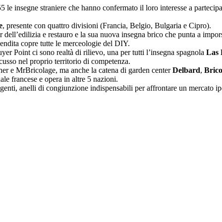
le insegne straniere che hanno confermato il loro interesse a partecipar
e
, presente con quattro divisioni (Francia, Belgio, Bulgaria e Cipro).
der dell’edilizia e restauro e la sua nuova insegna brico che punta a imp
vendita copre tutte le merceologie del DIY.
yer Point ci sono realtà di rilievo, una per tutti l’insegna spagnola
Las 
scusso nel proprio territorio di competenza.
isher e MrBricolage, ma anche la catena di garden center
Delbard
,
Bric
e francese e opera in altre 5 nazioni.
 agenti, anelli di congiunzione indispensabili per affrontare un mercato 