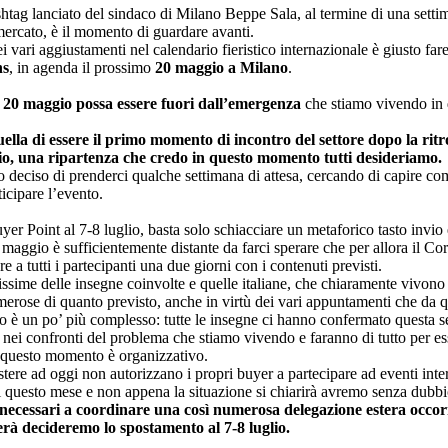
shtag lanciato del sindaco di Milano Beppe Sala, al termine di una settim
 mercato, è il momento di guardare avanti.
 vari aggiustamenti nel calendario fieristico internazionale è giusto far
ns
, in agenda il prossimo
20 maggio a Milano
.
 20 maggio possa essere fuori dall’emergenza
che stiamo vivendo in 
ella di essere il primo momento di incontro del settore dopo la rit
o, una ripartenza che credo in questo momento tutti desideriamo.
deciso di prenderci qualche settimana di attesa, cercando di capire co
ticipare l’evento.
er Point al 7-8 luglio, basta solo schiacciare un metaforico tasto invio e
maggio è sufficientemente distante da farci sperare che per allora il Coro
e a tutti i partecipanti una due giorni con i contenuti previsti.
sime delle insegne coinvolte e quelle italiane, che chiaramente vivono 
erose di quanto previsto, anche in virtù dei vari appuntamenti che da q
rso è un po’ più complesso: tutte le insegne ci hanno confermato questa s
 nei confronti del problema che stiamo vivendo e faranno di tutto per es
n questo momento è organizzativo.
ere ad oggi non autorizzano i propri buyer a partecipare ad eventi intern
i questo mese e non appena la situazione si chiarirà avremo senza dubbio
 necessari a coordinare una così numerosa delegazione estera occorro
rà decideremo lo spostamento al 7-8 luglio.