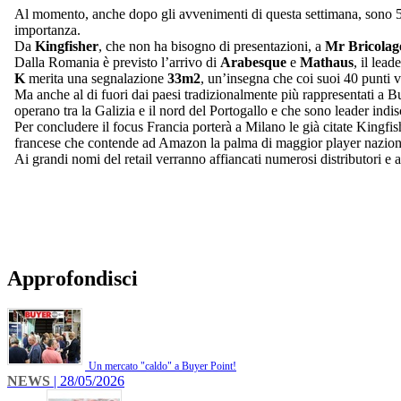
Al momento, anche dopo gli avvenimenti di questa settimana, sono 55 
importanza.
Da
Kingfisher
, che non ha bisogno di presentazioni, a
Mr Bricolag
Dalla Romania è previsto l’arrivo di
Arabesque
e
Mathaus
, il lea
K
merita una segnalazione
33m2
, un’insegna che coi suoi 40 punti 
Ma anche al di fuori dai paesi tradizionalmente più rappresentati a Bu
operano tra la Galizia e il nord del Portogallo e che sono leader indi
Per concludere il focus Francia porterà a Milano le già citate Kingf
francese che contende ad Amazon la palma di maggior player nazional
Ai grandi nomi del retail verranno affiancati numerosi distributori e
Approfondisci
Un mercato "caldo" a Buyer Point!
NEWS
| 28/05/2026