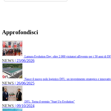
Approfondisci
Lamura Evolution Day: oltre 2.000 visitatori all'evento per i 50 anni di D
NEWS
| 23/06/2026
Nasce il nuovo polo logistico DFL: un investimento strategico e innovati
NEWS
| 26/06/2025
DFL: Torna il premio "Start Up Evolution"
NEWS
| 09/10/2024