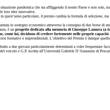
situazione pandemica che sta affliggendo il nostro Paese e non solo, no
le loro idee innovative.
 in quest’anno particolare, il premio cambia la formula di selezione, ma 
ramuta in sostegno economico attraverso la consegna di due borse di st
mura, è un
progetto dedicato alla memoria di Giuseppe Lamura (a tu
e, come lui, decidono di credere fortemente nelle proprie capacità 
rcorsi formativi o imprenditoriali. L’obiettivo del Premio è dunque quello 
ribuito a due giovani particolarmente determinati a voler frequentare facolt
el veicolo e G.P. iscritta all’Università Gabriele D’Annunzio di Pesca