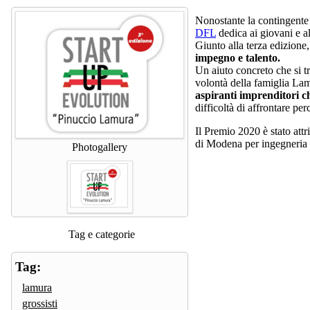
Nonostante la contingente 
DFL
dedica ai giovani e al
Giunto alla terza edizione,
impegno e talento.
Un aiuto concreto che si t
volontà della famiglia La
aspiranti imprenditori ch
difficoltà di affrontare pe
Il Premio 2020 è stato att
di Modena per ingegneria d
Photogallery
Tag e categorie
Tag:
lamura
grossisti