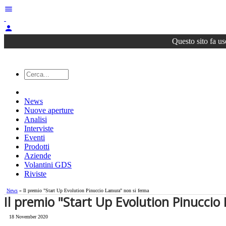
menu
person
Questo sito fa us
News
Nuove aperture
Analisi
Interviste
Eventi
Prodotti
Aziende
Volantini GDS
Riviste
News
» Il premio "Start Up Evolution Pinuccio Lamura" non si ferma
Il premio "Start Up Evolution Pinucci
18 November 2020