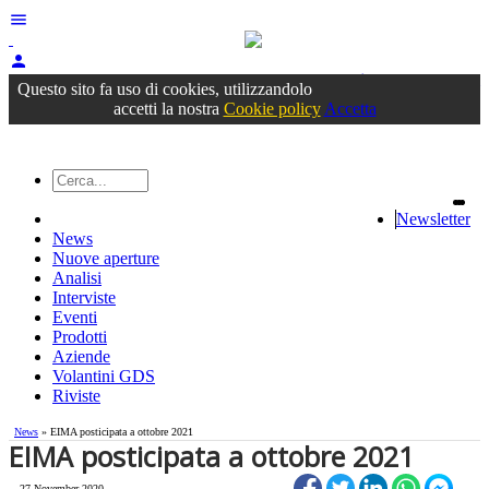
menu
person
Accedi
oppure registrati
Questo sito fa uso di cookies, utilizzandolo
accetti la nostra
Cookie policy
Accetta
Newsletter
News
Nuove aperture
Analisi
Interviste
Eventi
Prodotti
Aziende
Volantini GDS
Riviste
News
» EIMA posticipata a ottobre 2021
EIMA posticipata a ottobre 2021
27 November 2020