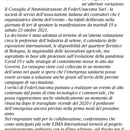
un’ulteriore variazione.
Il Consiglio d’Amministrazione di FederUnacoma Surl - la
società di servizi dell’associazione italiana dei costruttori che è
organizzatrice diretta dell’evento - ha infatti deliberato nella
giornata di ieri di spostare la manifestazione da martedì 19 a
sabato 23 ottobre 2021.
La decisione è stata adottata al termine di un’attenta valutazione
circa le preferenze dell’industria di settore, il calendario delle
esposizioni internazionali, le disponibilità del quartiere fieristico
di Bologna, la stagionalità delle lavorazioni agricole, ma
soprattutto in base alle proiezioni sull’evoluzione della pandemia
Covid 19 e sulle strategie di contenimento messe in atto dai
Governi. La rassegna viene così collocata in un momento
dell’anno nel quale si spera che l’emergenza sanitaria possa
essere avviata a soluzione anche grazie all’avvio delle previste
campagne di vaccinazione.
I vertici di FederUnacoma puntano a realizzare un evento di alto
contenuto dal punto di vista tecnologico e commerciale, che
possa rappresentare anche simbolicamente un momento di
rinascita dopo le travagliate vicende del 2020 e il perdurare
dell’emergenza ancora previsto nella prima metà del prossimo
anno.
Nel ringraziare tutti per la collaborazione, confermiamo che
come anticipato più volte EIMA International tornerà al proprio
posizionamento ordinario con la 45ma edizione, già fissata per il